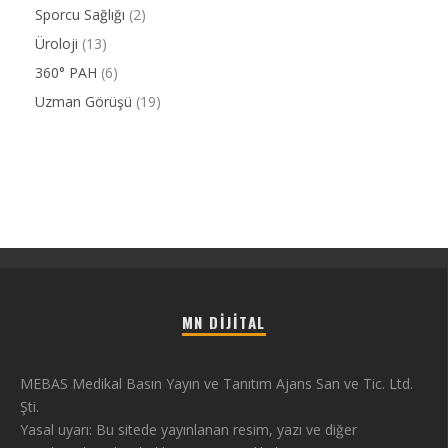
Sporcu Sağlığı
(2)
Üroloji
(13)
360° PAH
(6)
Uzman Görüşü
(19)
MN DIJITAL
MEBAS Medikal Basın Yayın ve Tanıtım Ajans San ve Tic. Ltd.
Şti.
Yasal uyarı: Bu sitede yayınlanan resim, yazı ve diğer