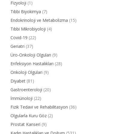
Fizyoloji
(1)
Tıbbi Biyokimya
(7)
Endokrinoloji ve Metabolizma
(15)
Tıbbi Mikrobiyoloji
(4)
Covid-19
(22)
Geriatri
(37)
Üro-Onkoloji Olguları
(9)
Enfeksiyon Hastalıkları
(28)
Onkoloji Olguları
(9)
Diyabet
(81)
Gastroenteroloji
(20)
İmmünoloji
(22)
Fizik Tedavi ve Rehabilitasyon
(36)
Olgularla Kuru Göz
(2)
Prostat Kanseri
(9)
Kadın Hastalıkları ve Doğum
(531)