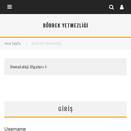
BÖBREK YETMEZLIĞI
Ana Sayfa
Böbrek Yetmezliği
Hematoloji Olguları-I-
GIRIŞ
Username