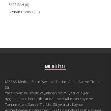
360° PAH
(6)
Uzman Görüşü
(19)
MN DIJITAL
MEBAS Medikal Basın Yayın ve Tanıtım Ajans San ve Tic. Ltd.
Şti.
Yasal uyarı: Bu sitede yayınlanan resim, yazı ve diğer
uygulamaların her hakkı MEBAS Medikal Basın Yayın ve
Tanıtım Ajans San ve Tic. Ltd. Şti.’ye aittir. Kaynak
gösterilmeden kullanılamaz. Bu site hekimleri sağlık alanında