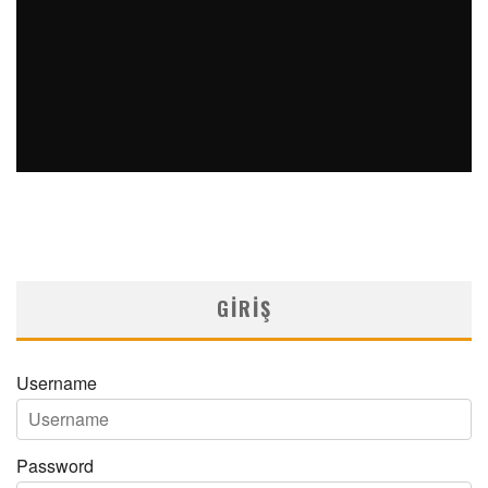
SAFEN VEN GREFT HASTALIĞI ILE İLIŞKILI OLARAK
TRIGLISERID/HDL ORANININ DEĞERLENDIRILMESI
MNDijital Medical Network
MN Kardiyoloji
19/06/2026
GIRIŞ
Username
Password