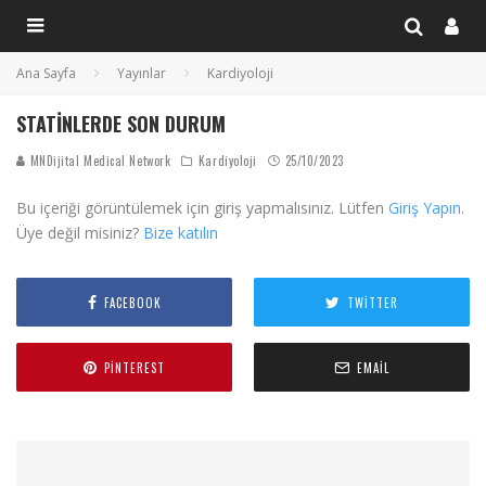
Ana Sayfa
Yayınlar
Kardiyoloji
STATINLERDE SON DURUM
MNDijital Medical Network
Kardiyoloji
25/10/2023
Bu içeriği görüntülemek için giriş yapmalısınız. Lütfen
Giriş Yapın
.
Üye değil misiniz?
Bize katılın
FACEBOOK
TWITTER
PINTEREST
EMAIL