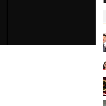
SAFEN VEN GREFT HASTALIĞI ILE İLIŞKILI
OLARAK TRIGLISERID/HDL ORANININ
DEĞERLENDIRILMESI
MNDijital Medical Network
MN Kardiyoloji
19/06/2026