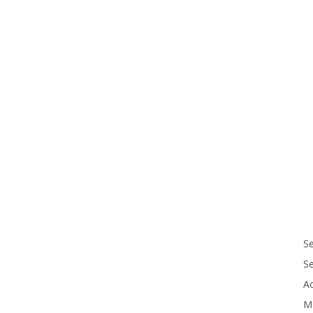
Se
S
Ac
M