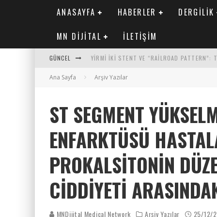
ANASAYFA
HABERLER
DERGILIK
MN DIJITAL
İLETIŞIM
GÜNCEL
YIRMI İKI STENT VE “RAILROAD PATTERN”:
Ana Sayfa
SAFEN VEN GREFT HASTALIĞI ILE İLIŞKILI O
Arşiv Yazılar
KORONER ARTER KALSIYUM SKORUNUN ATEROJ
ST SEGMENT YÜKSEL
MN KARDIYOLOJI YIL 33 SAYI 2 2026
ENFARKTÜSÜ HASTAL
PROKALSITONIN DÜZEY
CIDDIYETI ARASINDAK
MNDijital Medical Network
Arşiv Yazılar
25/12/