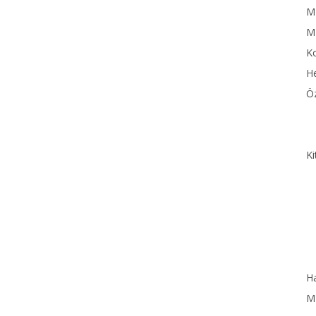
MN
M
Ko
He
Öz
Ki
Ha
MN