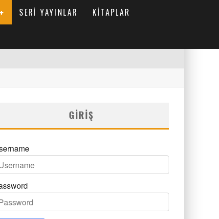
SERI YAYINLAR
KITAPLAR
GIRIŞ
sername
assword