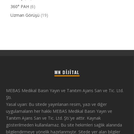
360° PAH
(6)
Uzman Görüşü
(19)
MN DIJITAL
MEBAS Medikal Basın Yayın ve Tanıtım Ajans San ve Tic. Ltd.
Şti.
Yasal uyarı: Bu sitede yayınlanan resim, yazı ve diğer
uygulamaların her hakkı MEBAS Medikal Basın Yayın ve
Tanıtım Ajans San ve Tic. Ltd. Şti.’ye aittir. Kaynak
gösterilmeden kullanılamaz. Bu site hekimleri sağlık alanında
bilgilendirmeye yönelik hazırlanmıştır. Sitede yer alan bilgiler