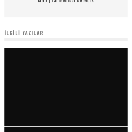
MNDijital Medical Network
İLGILI YAZILAR