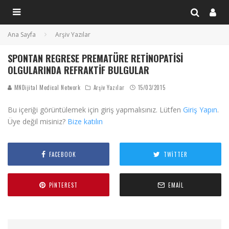
Ana Sayfa
Arşiv Yazılar
SPONTAN REGRESE PREMATÜRE RETINOPATISI
OLGULARINDA REFRAKTIF BULGULAR
MNDijital Medical Network
Arşiv Yazılar
15/03/2015
Bu içeriği görüntülemek için giriş yapmalısınız. Lütfen
Giriş Yapın
.
Üye değil misiniz?
Bize katılın
FACEBOOK
TWITTER
PINTEREST
EMAIL