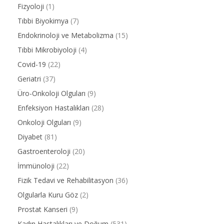
Fizyoloji
(1)
Tıbbi Biyokimya
(7)
Endokrinoloji ve Metabolizma
(15)
Tıbbi Mikrobiyoloji
(4)
Covid-19
(22)
Geriatri
(37)
Üro-Onkoloji Olguları
(9)
Enfeksiyon Hastalıkları
(28)
Onkoloji Olguları
(9)
Diyabet
(81)
Gastroenteroloji
(20)
İmmünoloji
(22)
Fizik Tedavi ve Rehabilitasyon
(36)
Olgularla Kuru Göz
(2)
Prostat Kanseri
(9)
Kadın Hastalıkları ve Doğum
(531)