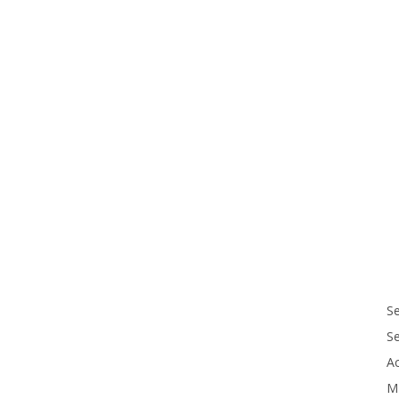
Se
S
Ac
M