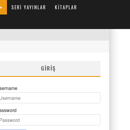
SERI YAYINLAR
KITAPLAR
GIRIŞ
sername
assword