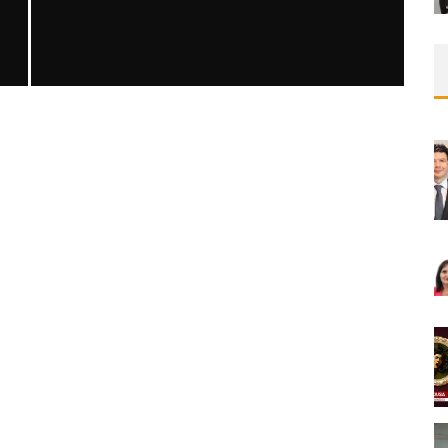
SAFEN VEN GREFT HASTALIĞI ILE İLIŞKILI
OLARAK TRIGLISERID/HDL ORANININ
DEĞERLENDIRILMESI
MNDijital Medical Network
MN Kardiyoloji
19/06/2026