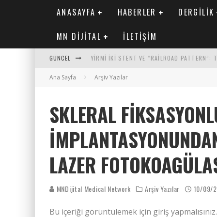
ANASAYFA
HABERLER
DERGILIK
MN DIJITAL
İLETIŞIM
GÜNCEL
YIRMI İKI STENT VE “RAILROAD PATTERN”:
Ana Sayfa
SAFEN VEN GREFT HASTALIĞI ILE İLIŞKILI O
Arşiv Yazılar
KORONER ARTER KALSIYUM SKORUNUN ATEROJ
SKLERAL FIKSASYONL
MN KARDIYOLOJI YIL 33 SAYI 2 2026
İMPLANTASYONUNDA
LAZER FOTOKOAGÜLA
MNDijital Medical Network
Arşiv Yazılar
10/09/
Bu içeriği görüntülemek için giriş yapmalısınız