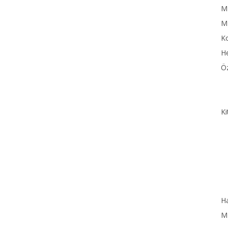
MN
M
Ko
He
Öz
Ki
Ha
MN