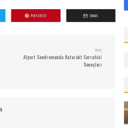
PINTEREST
EMAIL
Next
Alport Sendromunda Katarakt Cerrahisi
Sonuçları
rk