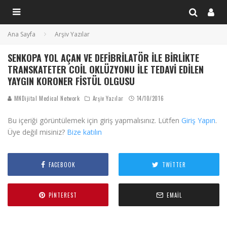
Ana Sayfa
Arşiv Yazılar
SENKOPA YOL AÇAN VE DEFIBRILATÖR ILE BIRLIKTE
TRANSKATETER COIL OKLÜZYONU ILE TEDAVI EDILEN
YAYGIN KORONER FISTÜL OLGUSU
MNDijital Medical Network
Arşiv Yazılar
14/10/2016
Bu içeriği görüntülemek için giriş yapmalısınız. Lütfen
Giriş Yapın
.
Üye değil misiniz?
Bize katılın
FACEBOOK
TWITTER
PINTEREST
EMAIL