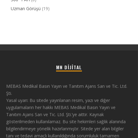
Uzman Görüşü
(19)
MN DIJITAL
MEBAS Medikal Basın Yayın ve Tanıtım Ajans San ve Tic. Ltd.
Şti.
Yasal uyarı: Bu sitede yayınlanan resim, yazı ve diğer
uygulamaların her hakkı MEBAS Medikal Basın Yayın ve
Tanıtım Ajans San ve Tic. Ltd. Şti.’ye aittir. Kaynak
gösterilmeden kullanılamaz. Bu site hekimleri sağlık alanında
bilgilendirmeye yönelik hazırlanmıştır. Sitede yer alan bilgiler
tanı ve tedavi amaçlı kullanıldığında sorumluluk tamamen