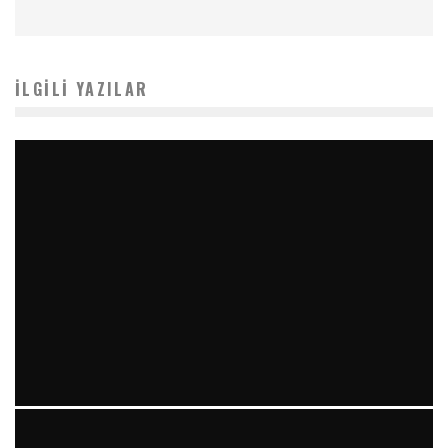
İLGILI YAZILAR
YIRMI İKI STENT VE “RAILROAD PATTERN”: TEKRARLAYAN