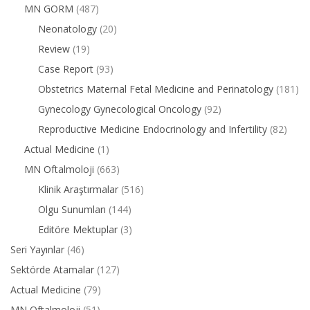
MN GORM
(487)
Neonatology
(20)
Review
(19)
Case Report
(93)
Obstetrics Maternal Fetal Medicine and Perinatology
(181)
Gynecology Gynecological Oncology
(92)
Reproductive Medicine Endocrinology and Infertility
(82)
Actual Medicine
(1)
MN Oftalmoloji
(663)
Klinik Araştırmalar
(516)
Olgu Sunumları
(144)
Editöre Mektuplar
(3)
Seri Yayınlar
(46)
Sektörde Atamalar
(127)
Actual Medicine
(79)
MN Oftalmoloji
(51)