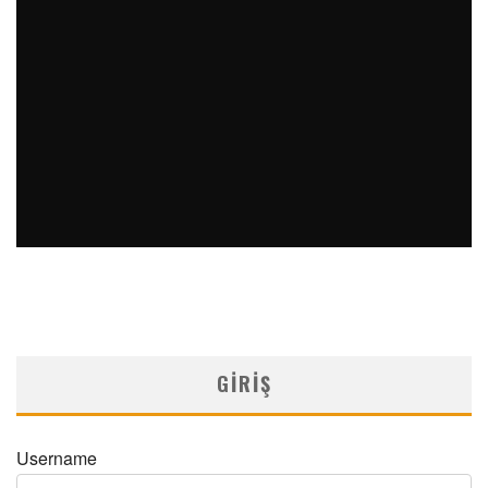
PERKÜTAN KORONER GIRIŞIMLERIN OLAĞANDIŞI BIR
ÖRNEĞI
MNDijital Medical Network
Arşiv Yazılar
19/06/2026
SAFEN VEN GREFT HASTALIĞI ILE İLIŞKILI OLARAK
TRIGLISERID/HDL ORANININ DEĞERLENDIRILMESI
MNDijital Medical Network
MN Kardiyoloji
19/06/2026
GIRIŞ
Username