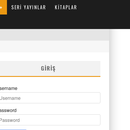
SERI YAYINLAR
KITAPLAR
GIRIŞ
sername
assword