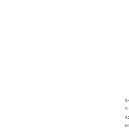
Se
S
Ac
M