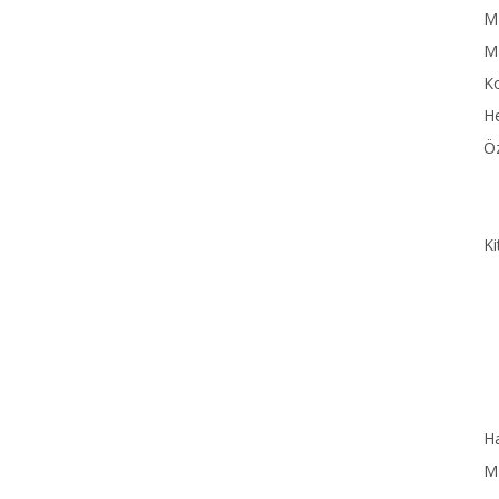
MN
M
Ko
He
Öz
Ki
Ha
MN