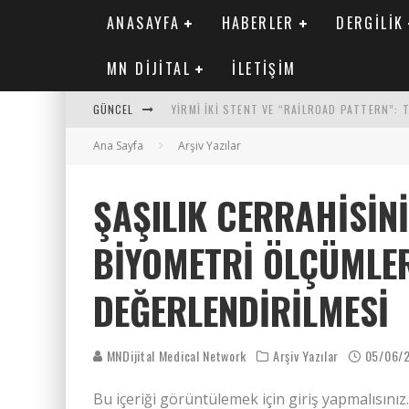
ANASAYFA
HABERLER
DERGILIK
MN DIJITAL
İLETIŞIM
GÜNCEL
YIRMI İKI STENT VE “RAILROAD PATTERN”:
Ana Sayfa
SAFEN VEN GREFT HASTALIĞI ILE İLIŞKILI O
Arşiv Yazılar
KORONER ARTER KALSIYUM SKORUNUN ATEROJ
ŞAŞILIK CERRAHISIN
MN KARDIYOLOJI YIL 33 SAYI 2 2026
BIYOMETRI ÖLÇÜMLER
DEĞERLENDIRILMESI
MNDijital Medical Network
Arşiv Yazılar
05/06/
Bu içeriği görüntülemek için giriş yapmalısınız