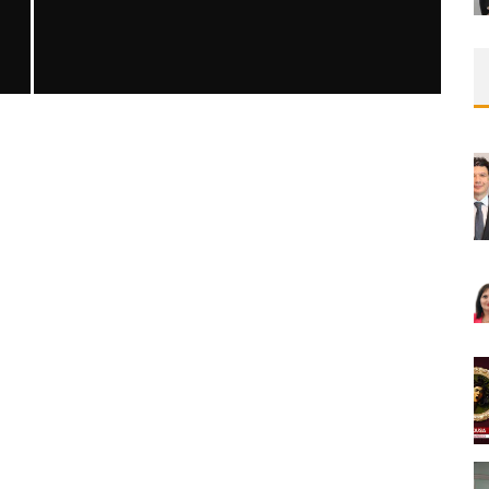
SAFEN VEN GREFT HASTALIĞI ILE İLIŞKILI
OLARAK TRIGLISERID/HDL ORANININ
DEĞERLENDIRILMESI
MNDijital Medical Network
MN Kardiyoloji
19/06/2026