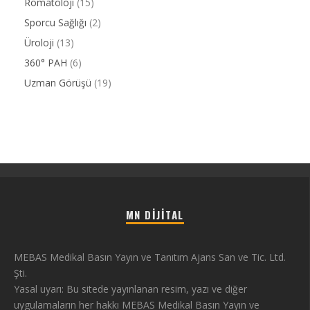
Romatoloji
(15)
Sporcu Sağlığı
(2)
Üroloji
(13)
360° PAH
(6)
Uzman Görüşü
(19)
MN DIJITAL
MEBAS Medikal Basın Yayın ve Tanıtım Ajans San ve Tic. Ltd.
Şti.
Yasal uyarı: Bu sitede yayınlanan resim, yazı ve diğer
uygulamaların her hakkı MEBAS Medikal Basın Yayın ve