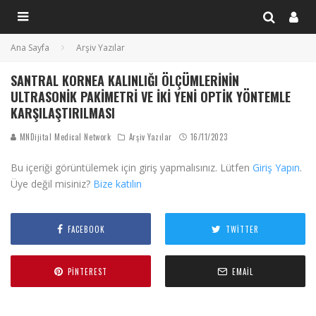
Ana Sayfa
Arşiv Yazılar
SANTRAL KORNEA KALINLIĞI ÖLÇÜMLERININ
ULTRASONIK PAKIMETRI VE İKI YENI OPTIK YÖNTEMLE
KARŞILAŞTIRILMASI
MNDijital Medical Network
Arşiv Yazılar
16/11/2023
Bu içeriği görüntülemek için giriş yapmalısınız. Lütfen
Giriş Yapın
.
Üye değil misiniz?
Bize katılın
FACEBOOK
TWITTER
PINTEREST
EMAIL