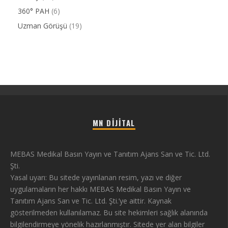
360° PAH
(6)
Uzman Görüşü
(19)
MN DIJITAL
MEBAS Medikal Basın Yayın ve Tanıtım Ajans San ve Tic. Ltd.
Şti.
Yasal uyarı: Bu sitede yayınlanan resim, yazı ve diğer
uygulamaların her hakkı MEBAS Medikal Basın Yayın ve
Tanıtım Ajans San ve Tic. Ltd. Şti.’ye aittir. Kaynak
gösterilmeden kullanılamaz. Bu site hekimleri sağlık alanında
bilgilendirmeye yönelik hazırlanmıştır. Sitede yer alan bilgiler