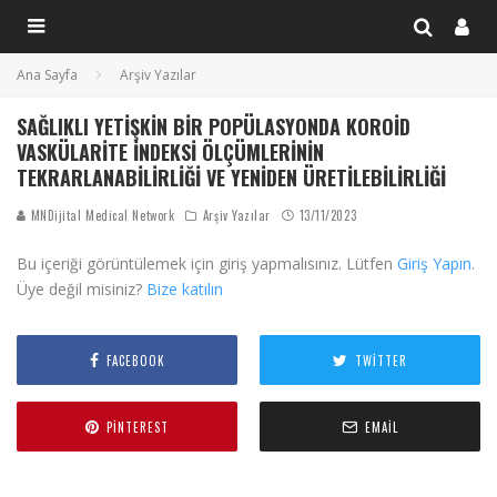
Ana Sayfa
Arşiv Yazılar
SAĞLIKLI YETIŞKIN BIR POPÜLASYONDA KOROID
VASKÜLARITE İNDEKSI ÖLÇÜMLERININ
TEKRARLANABILIRLIĞI VE YENIDEN ÜRETILEBILIRLIĞI
MNDijital Medical Network
Arşiv Yazılar
13/11/2023
Bu içeriği görüntülemek için giriş yapmalısınız. Lütfen
Giriş Yapın
.
Üye değil misiniz?
Bize katılın
FACEBOOK
TWITTER
PINTEREST
EMAIL