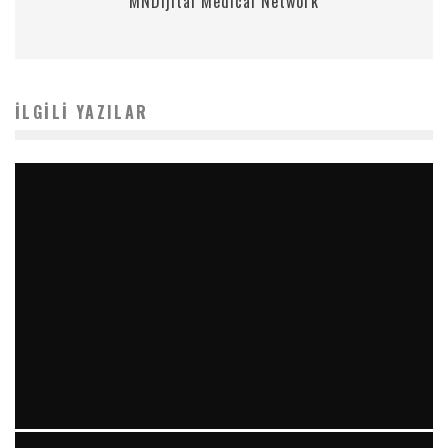
MNDijital Medical Network
İLGILI YAZILAR