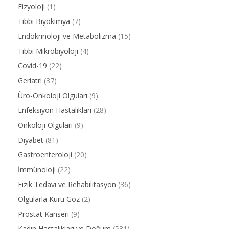
Fizyoloji
(1)
Tıbbi Biyokimya
(7)
Endokrinoloji ve Metabolizma
(15)
Tıbbi Mikrobiyoloji
(4)
Covid-19
(22)
Geriatri
(37)
Üro-Onkoloji Olguları
(9)
Enfeksiyon Hastalıkları
(28)
Onkoloji Olguları
(9)
Diyabet
(81)
Gastroenteroloji
(20)
İmmünoloji
(22)
Fizik Tedavi ve Rehabilitasyon
(36)
Olgularla Kuru Göz
(2)
Prostat Kanseri
(9)
Kadın Hastalıkları ve Doğum
(531)