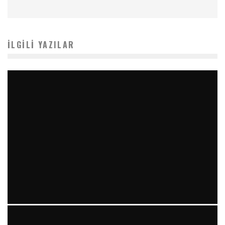
İLGILI YAZILAR
YIRMI İKI STENT VE “RAILROAD PATTERN”: TEKRARLAYAN