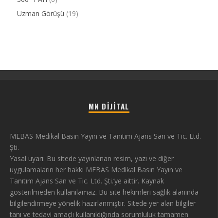
Uzman Görüşü
(19)
MN DIJITAL
MEBAS Medikal Basın Yayın ve Tanıtım Ajans San ve Tic. Ltd.
Şti.
Yasal uyarı: Bu sitede yayınlanan resim, yazı ve diğer
uygulamaların her hakkı MEBAS Medikal Basın Yayın ve
Tanıtım Ajans San ve Tic. Ltd. Şti.’ye aittir. Kaynak
gösterilmeden kullanılamaz. Bu site hekimleri sağlık alanında
bilgilendirmeye yönelik hazırlanmıştır. Sitede yer alan bilgiler
tanı ve tedavi amaçlı kullanıldığında sorumluluk tamamen