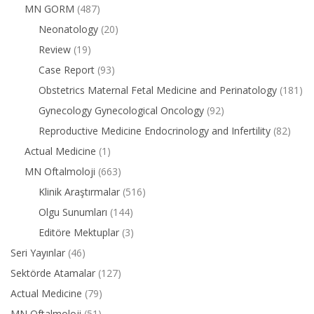
MN GORM
(487)
Neonatology
(20)
Review
(19)
Case Report
(93)
Obstetrics Maternal Fetal Medicine and Perinatology
(181)
Gynecology Gynecological Oncology
(92)
Reproductive Medicine Endocrinology and Infertility
(82)
Actual Medicine
(1)
MN Oftalmoloji
(663)
Klinik Araştırmalar
(516)
Olgu Sunumları
(144)
Editöre Mektuplar
(3)
Seri Yayınlar
(46)
Sektörde Atamalar
(127)
Actual Medicine
(79)
MN Oftalmoloji
(51)