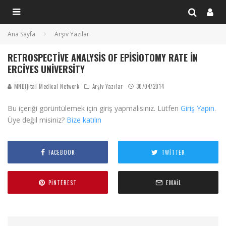
Ana Sayfa
Arşiv Yazılar
RETROSPECTIVE ANALYSIS OF EPISIOTOMY RATE IN
ERCIYES UNIVERSITY
MNDijital Medical Network
Arşiv Yazılar
30/04/2014
Bu içeriği görüntülemek için giriş yapmalısınız. Lütfen
Giriş Yapın
.
Üye değil misiniz?
Bize katılın
FACEBOOK
TWITTER
PINTEREST
EMAIL