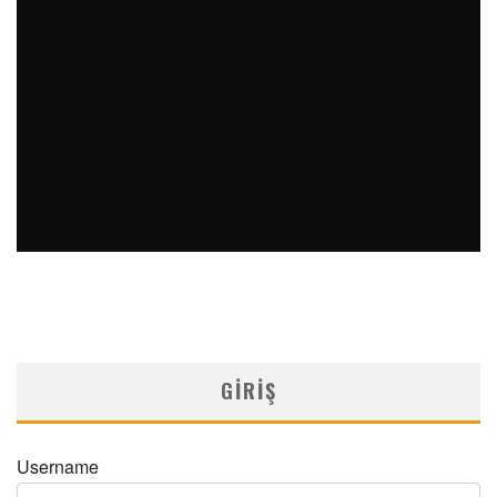
PERKÜTAN KORONER GIRIŞIMLERIN OLAĞANDIŞI BIR
ÖRNEĞI
MNDijital Medical Network
Arşiv Yazılar
19/06/2026
SAFEN VEN GREFT HASTALIĞI ILE İLIŞKILI OLARAK
TRIGLISERID/HDL ORANININ DEĞERLENDIRILMESI
MNDijital Medical Network
MN Kardiyoloji
19/06/2026
GIRIŞ
Username