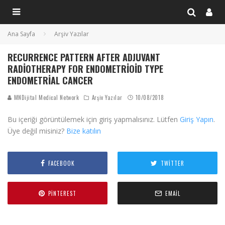
Ana Sayfa
Arşiv Yazılar
RECURRENCE PATTERN AFTER ADJUVANT
RADIOTHERAPY FOR ENDOMETRIOID TYPE
ENDOMETRIAL CANCER
MNDijital Medical Network
Arşiv Yazılar
10/08/2018
Bu içeriği görüntülemek için giriş yapmalısınız. Lütfen
Giriş Yapın
.
Üye değil misiniz?
Bize katılın
FACEBOOK
TWITTER
PINTEREST
EMAIL