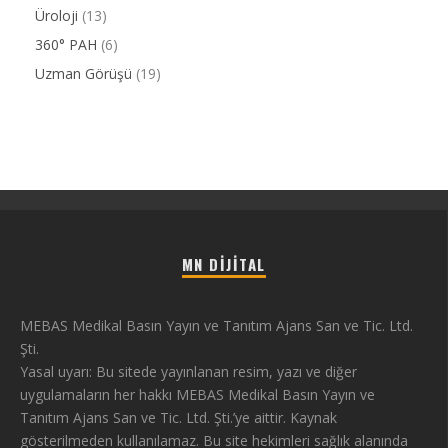
Üroloji
(13)
360° PAH
(6)
Uzman Görüşü
(19)
MN DIJITAL
MEBAS Medikal Basın Yayın ve Tanıtım Ajans San ve Tic. Ltd.
Şti.
Yasal uyarı: Bu sitede yayınlanan resim, yazı ve diğer
uygulamaların her hakkı MEBAS Medikal Basın Yayın ve
Tanıtım Ajans San ve Tic. Ltd. Şti.’ye aittir. Kaynak
gösterilmeden kullanılamaz. Bu site hekimleri sağlık alanında