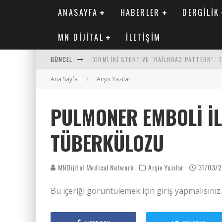
ANASAYFA
HABERLER
DERGILIK
MN DIJITAL
İLETIŞIM
GÜNCEL
YIRMI İKI STENT VE “RAILROAD PATTERN”:
Ana Sayfa
SAFEN VEN GREFT HASTALIĞI ILE İLIŞKILI O
Arşiv Yazılar
KORONER ARTER KALSIYUM SKORUNUN ATEROJ
PULMONER EMBOLI I
MN KARDIYOLOJI YIL 33 SAYI 2 2026
TÜBERKÜLOZU
MNDijital Medical Network
Arşiv Yazılar
31/03/
Bu içeriği görüntülemek için giriş yapmalısınız