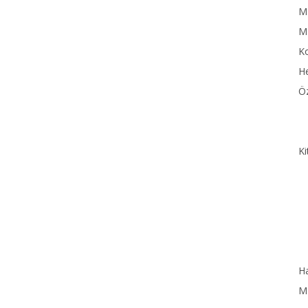
MN
M
Ko
He
Öz
Ki
Ha
MN