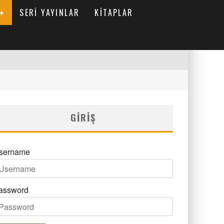
SERI YAYINLAR
KITAPLAR
GIRIŞ
sername
assword