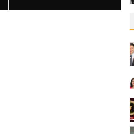
SAFEN VEN GREFT HASTALIĞI ILE İLIŞKILI
OLARAK TRIGLISERID/HDL ORANININ
DEĞERLENDIRILMESI
MNDijital Medical Network
MN Kardiyoloji
19/06/2026