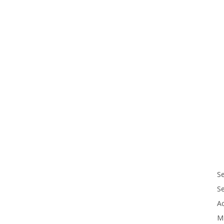
Se
S
Ac
M