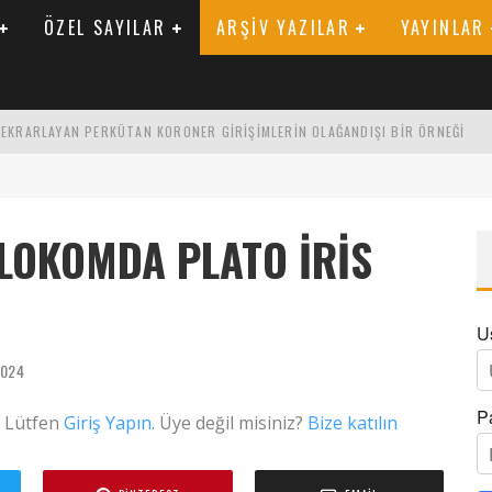
ÖZEL SAYILAR
ARŞIV YAZILAR
YAYINLAR
 TEKRARLAYAN PERKÜTAN KORONER GIRIŞIMLERIN OLAĞANDIŞI BIR ÖRNEĞI
LARAK TRIGLISERID/HDL ORANININ DEĞERLENDIRILMESI
ENIK KATSAYI ILE ARASINDAKI İLIŞKI
LOKOMDA PLATO İRIS
U
2024
P
. Lütfen
Giriş Yapın
. Üye değil misiniz?
Bize katılın