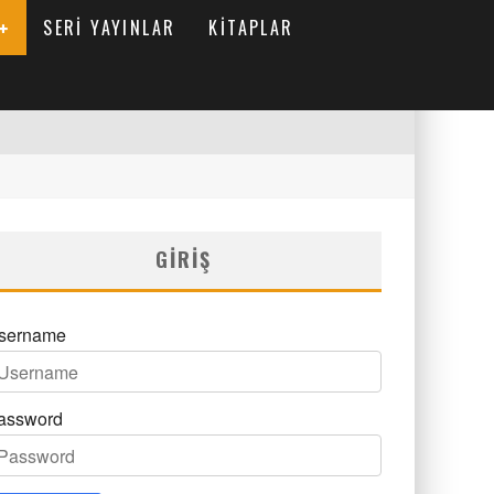
SERI YAYINLAR
KITAPLAR
GIRIŞ
sername
assword