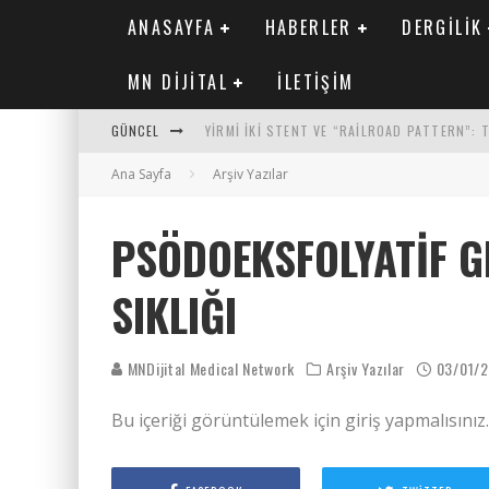
ANASAYFA
HABERLER
DERGILIK
MN DIJITAL
İLETIŞIM
GÜNCEL
YIRMI İKI STENT VE “RAILROAD PATTERN”:
Ana Sayfa
SAFEN VEN GREFT HASTALIĞI ILE İLIŞKILI O
Arşiv Yazılar
KORONER ARTER KALSIYUM SKORUNUN ATEROJ
PSÖDOEKSFOLYATIF G
MN KARDIYOLOJI YIL 33 SAYI 2 2026
SIKLIĞI
MNDijital Medical Network
Arşiv Yazılar
03/01/
Bu içeriği görüntülemek için giriş yapmalısınız