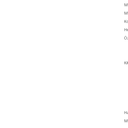
MN
M
Ko
He
Öz
Ki
Ha
MN