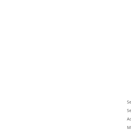
Se
S
Ac
M