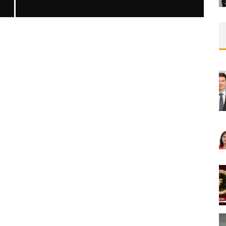
SAFEN VEN GREFT HASTALIĞI ILE İLIŞKILI
OLARAK TRIGLISERID/HDL ORANININ
DEĞERLENDIRILMESI
MNDijital Medical Network
MN Kardiyoloji
19/06/2026