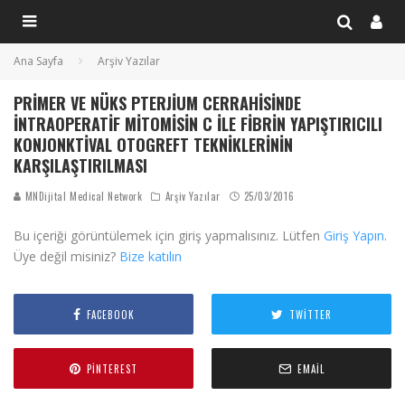
Ana Sayfa
Arşiv Yazılar
PRIMER VE NÜKS PTERJIUM CERRAHISINDE
İNTRAOPERATIF MITOMISIN C ILE FIBRIN YAPIŞTIRICILI
KONJONKTIVAL OTOGREFT TEKNIKLERININ
KARŞILAŞTIRILMASI
MNDijital Medical Network
Arşiv Yazılar
25/03/2016
Bu içeriği görüntülemek için giriş yapmalısınız. Lütfen
Giriş Yapın
.
Üye değil misiniz?
Bize katılın
FACEBOOK
TWITTER
PINTEREST
EMAIL