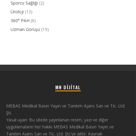
Sporcu Sağlığı
(2)
Üroloji
(13)
360° PAH
(6)
Uzman Görüşü
(19)
MN DIJITAL
MEBAS Medikal Basın Yayın ve Tanıtım Ajans San ve Tic. Ltd.
Şti.
Yasal uyarı: Bu sitede yayınlanan resim, yazı ve diğer
uygulamaların her hakkı MEBAS Medikal Basın Yayın ve
Tanıtım Ajans San ve Tic. Ltd. Şti.’ye aittir. Kaynak