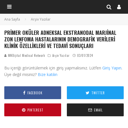
Ana Sayfa
Arşiv Yazılar
PRIMER OKÜLER ADNEKSAL EKSTRANODAL MARJINAL
ZON LENFOMA HASTALARININ DEMOGRAFIK VERILERI
KLINIK ÖZELLIKLERI VE TEDAVI SONUÇLARI
MNDijital Medical Network
Arşiv Yazılar
03/01/2024
Bu içeriği görüntülemek için giriş yapmalısınız. Lütfen
Giriş Yapın
.
Üye değil misiniz?
Bize katılın
FACEBOOK
TWITTER
PINTEREST
EMAIL