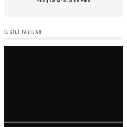
MNDijital Medical Network
İLGILI YAZILAR