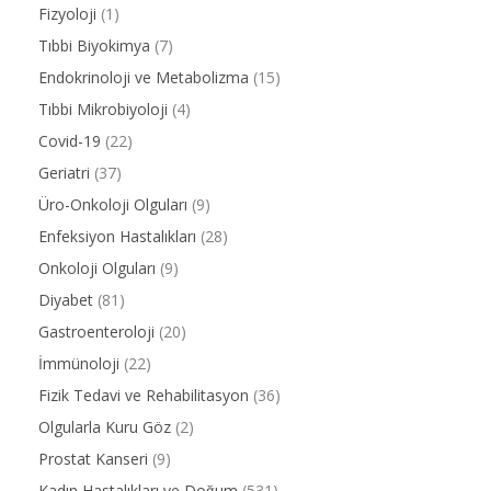
Fizyoloji
(1)
Tıbbi Biyokimya
(7)
Endokrinoloji ve Metabolizma
(15)
Tıbbi Mikrobiyoloji
(4)
Covid-19
(22)
Geriatri
(37)
Üro-Onkoloji Olguları
(9)
Enfeksiyon Hastalıkları
(28)
Onkoloji Olguları
(9)
Diyabet
(81)
Gastroenteroloji
(20)
İmmünoloji
(22)
Fizik Tedavi ve Rehabilitasyon
(36)
Olgularla Kuru Göz
(2)
Prostat Kanseri
(9)
Kadın Hastalıkları ve Doğum
(531)