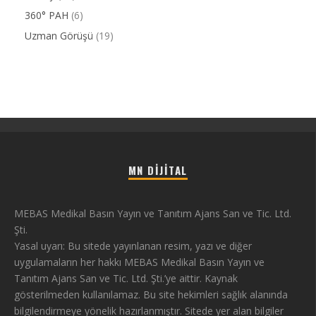
360° PAH
(6)
Uzman Görüşü
(19)
MN DIJITAL
MEBAS Medikal Basın Yayın ve Tanıtım Ajans San ve Tic. Ltd.
Şti.
Yasal uyarı: Bu sitede yayınlanan resim, yazı ve diğer
uygulamaların her hakkı MEBAS Medikal Basın Yayın ve
Tanıtım Ajans San ve Tic. Ltd. Şti.’ye aittir. Kaynak
gösterilmeden kullanılamaz. Bu site hekimleri sağlık alanında
bilgilendirmeye yönelik hazırlanmıştır. Sitede yer alan bilgiler