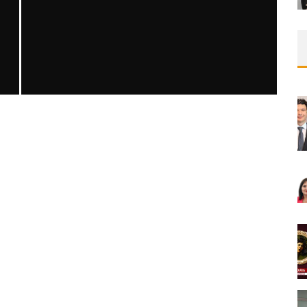
SAFEN VEN GREFT HASTALIĞI ILE İLIŞKILI
OLARAK TRIGLISERID/HDL ORANININ
DEĞERLENDIRILMESI
MNDijital Medical Network
MN Kardiyoloji
19/06/2026