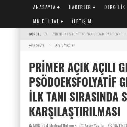
ANASAYFA
HABERLER
DERGILIK
MN DIJITAL
İLETIŞIM
GÜNCEL
YIRMI İKI STENT VE “RAILROAD PATTERN”:
Ana Sayfa
SAFEN VEN GREFT HASTALIĞI ILE İLIŞKILI O
Arşiv Yazılar
KORONER ARTER KALSIYUM SKORUNUN ATEROJ
PRIMER AÇIK AÇILI 
MN KARDIYOLOJI YIL 33 SAYI 2 2026
PSÖDOEKSFOLYATIF 
İLK TANI SIRASINDA
KARŞILAŞTIRILMASI
MNDijital Medical Network
Arşiv Yazılar
16/11/2