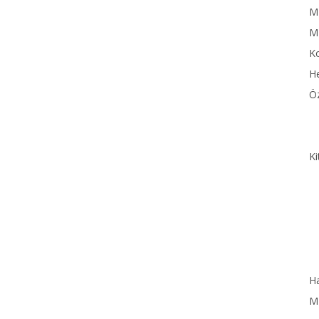
MN
M
Ko
He
Öz
Ki
Ha
MN