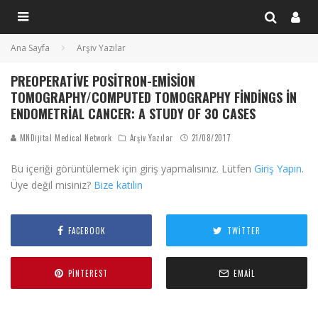
Ana Sayfa
Arşiv Yazılar
PREOPERATIVE POSITRON-EMISION
TOMOGRAPHY/COMPUTED TOMOGRAPHY FINDINGS IN
ENDOMETRIAL CANCER: A STUDY OF 30 CASES
MNDijital Medical Network
Arşiv Yazılar
21/08/2017
Bu içeriği görüntülemek için giriş yapmalısınız. Lütfen
Giriş Yapın
.
Üye değil misiniz?
Bize katılın
FACEBOOK
TWITTER
PINTEREST
EMAIL