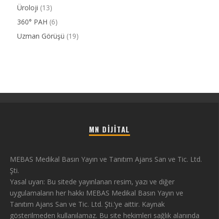
Üroloji
(13)
360° PAH
(6)
Uzman Görüşü
(19)
MN DIJITAL
MEBAS Medikal Basın Yayın ve Tanıtım Ajans San ve Tic. Ltd.
Şti.
Yasal uyarı: Bu sitede yayınlanan resim, yazı ve diğer
uygulamaların her hakkı MEBAS Medikal Basın Yayın ve
Tanıtım Ajans San ve Tic. Ltd. Şti.’ye aittir. Kaynak
gösterilmeden kullanılamaz. Bu site hekimleri sağlık alanında