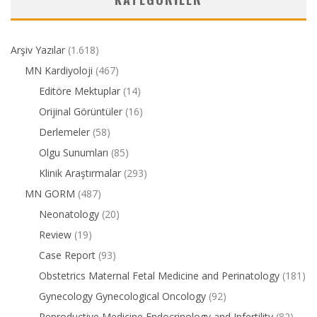
Arşiv Yazılar
(1.618)
MN Kardiyoloji
(467)
Editöre Mektuplar
(14)
Orijinal Görüntüler
(16)
Derlemeler
(58)
Olgu Sunumları
(85)
Klinik Araştırmalar
(293)
MN GORM
(487)
Neonatology
(20)
Review
(19)
Case Report
(93)
Obstetrics Maternal Fetal Medicine and Perinatology
(181)
Gynecology Gynecological Oncology
(92)
Reproductive Medicine Endocrinology and Infertility
(82)