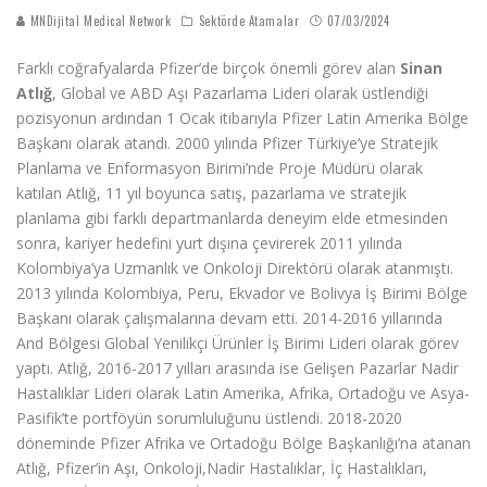
MNDijital Medical Network
Sektörde Atamalar
07/03/2024
Farklı coğrafyalarda Pfizer’de birçok önemli görev alan
Sinan
Atlığ
, Global ve ABD Aşı Pazarlama Lideri olarak üstlendiği
pozisyonun ardından 1 Ocak itibarıyla Pfizer Latin Amerika Bölge
Başkanı olarak atandı. 2000 yılında Pfizer Türkiye’ye Stratejik
Planlama ve Enformasyon Birimi’nde Proje Müdürü olarak
katılan Atlığ, 11 yıl boyunca satış, pazarlama ve stratejik
planlama gibi farklı departmanlarda deneyim elde etmesinden
sonra, kariyer hedefini yurt dışına çevirerek 2011 yılında
Kolombiya’ya Uzmanlık ve Onkoloji Direktörü olarak atanmıştı.
2013 yılında Kolombiya, Peru, Ekvador ve Bolivya İş Birimi Bölge
Başkanı olarak çalışmalarına devam etti. 2014-2016 yıllarında
And Bölgesi Global Yenilikçi Ürünler İş Birimi Lideri olarak görev
yaptı. Atlığ, 2016-2017 yılları arasında ise Gelişen Pazarlar Nadir
Hastalıklar Lideri olarak Latin Amerika, Afrika, Ortadoğu ve Asya-
Pasifik’te portföyün sorumluluğunu üstlendi. 2018-2020
döneminde Pfizer Afrika ve Ortadoğu Bölge Başkanlığı’na atanan
Atlığ, Pfizer’in Aşı, Onkoloji,Nadir Hastalıklar, İç Hastalıkları,