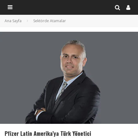
Ana Sayfa
Sektörde Atamalar
Pfizer Latin Amerika’ya Türk Yönetici