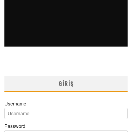
OSTEOVIVA KEMIK KORUMA BÜLTENI CILT 4 SAYI 3 2019
MN Dijital
Aile Hekimliği
14/08/2022
GIRIŞ
Username
Password