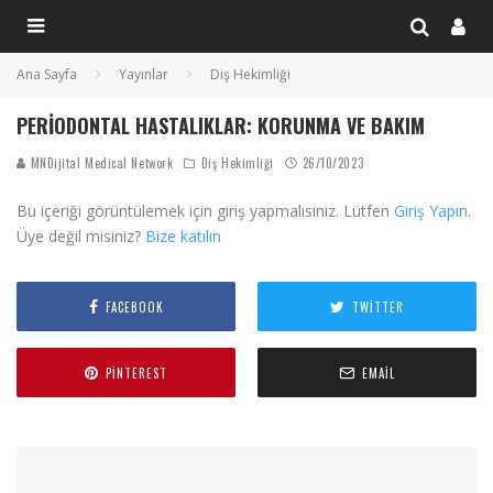
Ana Sayfa
Yayınlar
Diş Hekimliği
PERIODONTAL HASTALIKLAR: KORUNMA VE BAKIM
MNDijital Medical Network
Diş Hekimliği
26/10/2023
Bu içeriği görüntülemek için giriş yapmalısınız. Lütfen
Giriş Yapın
.
Üye değil misiniz?
Bize katılın
FACEBOOK
TWITTER
PINTEREST
EMAIL