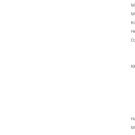
MN
M
Ko
He
Öz
Ki
Ha
MN