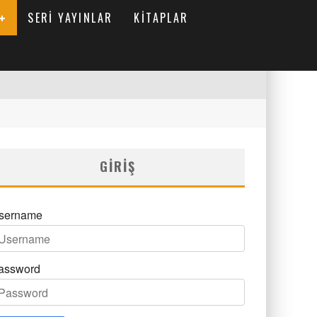
SERI YAYINLAR
KITAPLAR
GIRIŞ
sername
assword