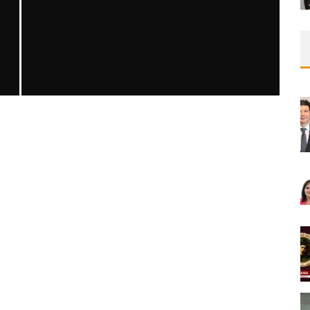
SAFEN VEN GREFT HASTALIĞI ILE İLIŞKILI
OLARAK TRIGLISERID/HDL ORANININ
DEĞERLENDIRILMESI
MNDijital Medical Network
MN Kardiyoloji
19/06/2026