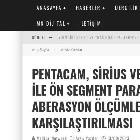
ANASAYFA
HABERLER
DERGILIK
MN DIJITAL
İLETIŞIM
GÜNCEL
YIRMI İKI STENT VE “RAILROAD PATTERN”:
Ana Sayfa
SAFEN VEN GREFT HASTALIĞI ILE İLIŞKILI O
Arşiv Yazılar
KORONER ARTER KALSIYUM SKORUNUN ATEROJ
PENTACAM, SIRIUS V
MN KARDIYOLOJI YIL 33 SAYI 2 2026
ILE ÖN SEGMENT PAR
ABERASYON ÖLÇÜMLE
KARŞILAŞTIRILMASI
Medical Network
Arşiv Yazılar
13/09/2023