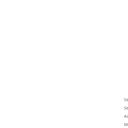
Se
S
Ac
M