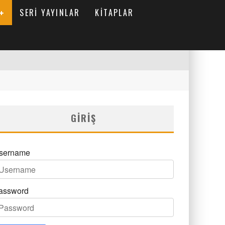
SERI YAYINLAR
KITAPLAR
GIRIŞ
sername
assword