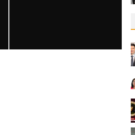
SAFEN VEN GREFT HASTALIĞI ILE İLIŞKILI
OLARAK TRIGLISERID/HDL ORANININ
DEĞERLENDIRILMESI
MNDijital Medical Network
MN Kardiyoloji
19/06/2026