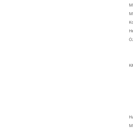
MN
M
Ko
He
Öz
Ki
Ha
MN