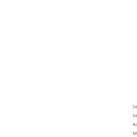
Se
S
Ac
M