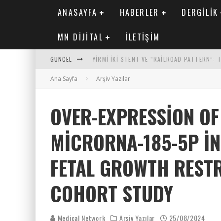
ANASAYFA
HABERLER
DERGILIK
MN DIJITAL
İLETIŞIM
GÜNCEL
YIRMI İKI STENT VE “RAILROAD PATTERN”:
Ana Sayfa
SAFEN VEN GREFT HASTALIĞI ILE İLIŞKILI O
Arşiv Yazılar
KORONER ARTER KALSIYUM SKORUNUN ATEROJ
OVER-EXPRESSION O
MN KARDIYOLOJI YIL 33 SAYI 2 2026
MICRORNA-185-5P IN
FETAL GROWTH RESTR
COHORT STUDY
Medical Network
Arşiv Yazılar
25/08/2024