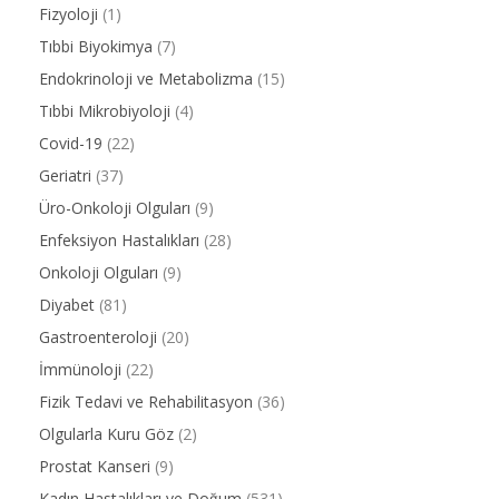
Fizyoloji
(1)
Tıbbi Biyokimya
(7)
Endokrinoloji ve Metabolizma
(15)
Tıbbi Mikrobiyoloji
(4)
Covid-19
(22)
Geriatri
(37)
Üro-Onkoloji Olguları
(9)
Enfeksiyon Hastalıkları
(28)
Onkoloji Olguları
(9)
Diyabet
(81)
Gastroenteroloji
(20)
İmmünoloji
(22)
Fizik Tedavi ve Rehabilitasyon
(36)
Olgularla Kuru Göz
(2)
Prostat Kanseri
(9)
Kadın Hastalıkları ve Doğum
(531)