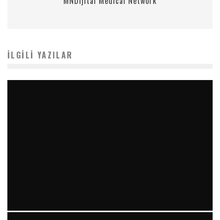
MNDijital Medical Network
İLGILI YAZILAR