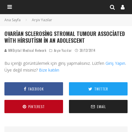
Ana Sayfa
Arşiv Yazılar
OVARIAN SCLEROSING STROMAL TUMOUR ASSOCIATED
WITH HIRSUTISM IN AN ADOLESCENT
MNDijital Medical Network
Arşiv Yazılar
30/12/2014
Bu içeriği görüntülemek için giriş yapmalısınız. Lütfen
Giriş Yapın
.
Üye değil misiniz?
Bize katılın
FACEBOOK
TWITTER
PINTEREST
EMAIL