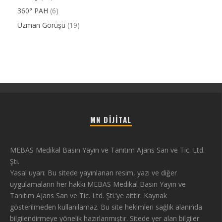
360° PAH
(6)
Uzman Görüşü
(19)
MN DIJITAL
MEBAS Medikal Basın Yayın ve Tanıtım Ajans San ve Tic. Ltd.
Şti.
Yasal uyarı: Bu sitede yayınlanan resim, yazı ve diğer
uygulamaların her hakkı MEBAS Medikal Basın Yayın ve
Tanıtım Ajans San ve Tic. Ltd. Şti.’ye aittir. Kaynak
gösterilmeden kullanılamaz. Bu site hekimleri sağlık alanında
bilgilendirmeye yönelik hazırlanmıştır. Sitede yer alan bilgiler