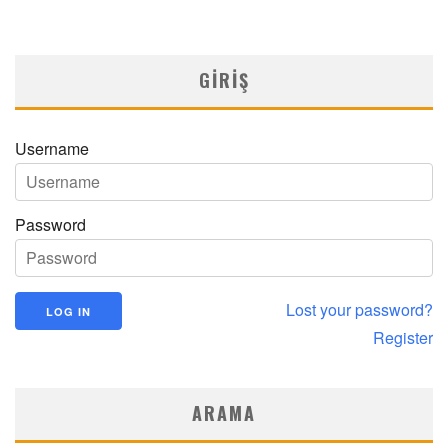
MNDijital Medical Network
Fizik Tedavi ve Rehabilitasyon
14/05/2026
GIRIŞ
Username
Password
Lost your password?
Register
ARAMA