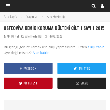
Ana Sayfa
Yayınlar
Aile Hekimliği
OSTEOVIVA KEMIK KORUMA BÜLTENI CILT 1 SAYI 1 2015
MN Dijital
Aile Hekimliği
14/08/2022
Bu içeriği görüntülemek için giriş yapmalısınız. Lütfen
Giriş Yapın
.
Üye değil misiniz?
Bize katılın
FACEBOOK
TWITTER
PINTEREST
EMAIL