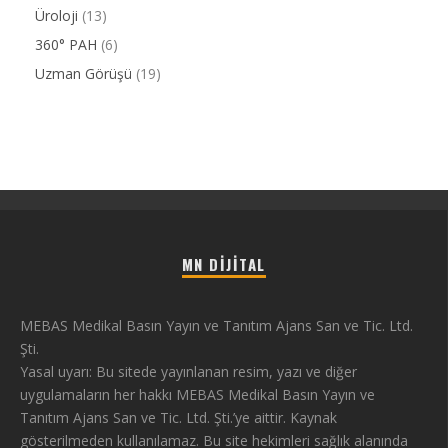
Üroloji
(13)
360° PAH
(6)
Uzman Görüşü
(19)
MN DIJITAL
MEBAS Medikal Basın Yayın ve Tanıtım Ajans San ve Tic. Ltd.
Şti.
Yasal uyarı: Bu sitede yayınlanan resim, yazı ve diğer
uygulamaların her hakkı MEBAS Medikal Basın Yayın ve
Tanıtım Ajans San ve Tic. Ltd. Şti.’ye aittir. Kaynak
gösterilmeden kullanılamaz. Bu site hekimleri sağlık alanında