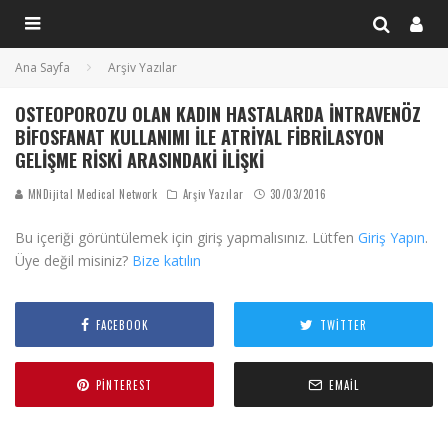
Ana Sayfa
Arşiv Yazılar
OSTEOPOROZU OLAN KADIN HASTALARDA İNTRAVENÖZ
BIFOSFANAT KULLANIMI ILE ATRIYAL FIBRILASYON
GELIŞME RISKI ARASINDAKI İLIŞKI
MNDijital Medical Network
Arşiv Yazılar
30/03/2016
Bu içeriği görüntülemek için giriş yapmalısınız. Lütfen
Giriş Yapın
.
Üye değil misiniz?
Bize katılın
FACEBOOK
TWITTER
PINTEREST
EMAIL