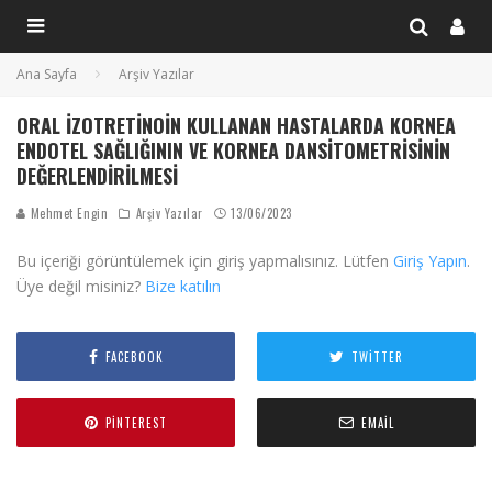
Ana Sayfa
Arşiv Yazılar
ORAL İZOTRETINOIN KULLANAN HASTALARDA KORNEA
ENDOTEL SAĞLIĞININ VE KORNEA DANSITOMETRISININ
DEĞERLENDIRILMESI
Mehmet Engin
Arşiv Yazılar
13/06/2023
Bu içeriği görüntülemek için giriş yapmalısınız. Lütfen
Giriş Yapın
.
Üye değil misiniz?
Bize katılın
FACEBOOK
TWITTER
PINTEREST
EMAIL