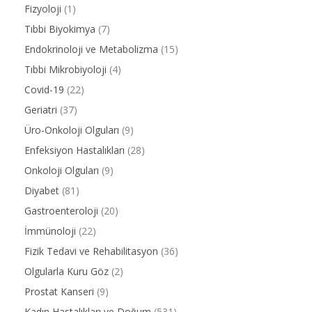
Fizyoloji
(1)
Tıbbi Biyokimya
(7)
Endokrinoloji ve Metabolizma
(15)
Tıbbi Mikrobiyoloji
(4)
Covid-19
(22)
Geriatri
(37)
Üro-Onkoloji Olguları
(9)
Enfeksiyon Hastalıkları
(28)
Onkoloji Olguları
(9)
Diyabet
(81)
Gastroenteroloji
(20)
İmmünoloji
(22)
Fizik Tedavi ve Rehabilitasyon
(36)
Olgularla Kuru Göz
(2)
Prostat Kanseri
(9)
Kadın Hastalıkları ve Doğum
(531)