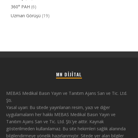
360° PAH
(6)
Uzman Görüşü
(19)
MN DIJITAL
MEBAS Medikal Basın Yayın ve Tanıtım Ajans San ve Tic. Ltd.
Şti.
Yasal uyarı: Bu sitede yayınlanan resim, yazı ve diğer
uygulamaların her hakkı MEBAS Medikal Basın Yayın ve
Tanıtım Ajans San ve Tic. Ltd. Şti.’ye aittir. Kaynak
gösterilmeden kullanılamaz. Bu site hekimleri sağlık alanında
bilgilendirmeye yönelik hazırlanmıştır. Sitede yer alan bilgiler