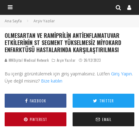
Ana Sayfa
Arşiv Yazılar
OLMESARTAN VE RAMIPRILIN ANTIENFLAMATUVAR
ETKILERININ ST SEGMENT YÜKSELMESIZ MIYOKARD
ENFARKTÜSÜ HASTALARINDA KARŞILAŞTIRILMASI
MNDijital Medical Network
Arşiv Yazılar
26/12/2023
Bu içeriği görüntülemek için giriş yapmalısınız. Lütfen
Giriş Yapın
.
Üye değil misiniz?
Bize katılın
FACEBOOK
TWITTER
PINTEREST
EMAIL