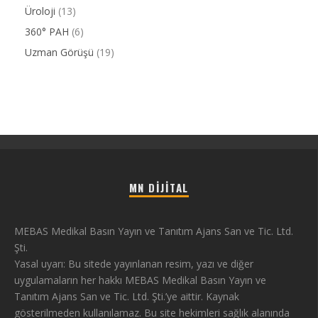
Üroloji
(13)
360° PAH
(6)
Uzman Görüşü
(19)
MN DIJITAL
MEBAS Medikal Basın Yayın ve Tanıtım Ajans San ve Tic. Ltd.
Şti.
Yasal uyarı: Bu sitede yayınlanan resim, yazı ve diğer
uygulamaların her hakkı MEBAS Medikal Basın Yayın ve
Tanıtım Ajans San ve Tic. Ltd. Şti.’ye aittir. Kaynak
gösterilmeden kullanılamaz. Bu site hekimleri sağlık alanında