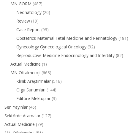
MN GORM
(487)
Neonatology
(20)
Review
(19)
Case Report
(93)
Obstetrics Maternal Fetal Medicine and Perinatology
(181)
Gynecology Gynecological Oncology
(92)
Reproductive Medicine Endocrinology and Infertility
(82)
Actual Medicine
(1)
MN Oftalmoloji
(663)
Klinik Araştırmalar
(516)
Olgu Sunumları
(144)
Editöre Mektuplar
(3)
Seri Yayınlar
(46)
Sektörde Atamalar
(127)
Actual Medicine
(79)
MN Oftalmoloji
(51)