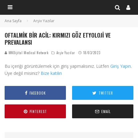
Ana Sayfa
Arşiv Yazılar
OFTALMIK BIR ACIL: KIRMIZI GÖZ ETYOLOJI VE
PREVALANSI
MNDijital Medical Network
Arşiv Yazılar
18/03/2023
Bu içeriği görüntülemek için giriş yapmalısınız. Lütfen
Giriş Yapın
.
Üye değil misiniz?
Bize katılın
FACEBOOK
TWITTER
PINTEREST
EMAIL