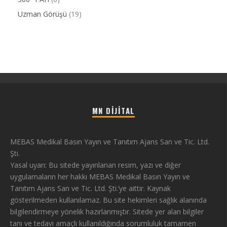
Uzman Görüşü
(19)
MN DIJITAL
MEBAS Medikal Basın Yayın ve Tanıtım Ajans San ve Tic. Ltd.
Şti.
Yasal uyarı: Bu sitede yayınlanan resim, yazı ve diğer
uygulamaların her hakkı MEBAS Medikal Basın Yayın ve
Tanıtım Ajans San ve Tic. Ltd. Şti.’ye aittir. Kaynak
gösterilmeden kullanılamaz. Bu site hekimleri sağlık alanında
bilgilendirmeye yönelik hazırlanmıştır. Sitede yer alan bilgiler
tanı ve tedavi amaçlı kullanıldığında sorumluluk tamamen