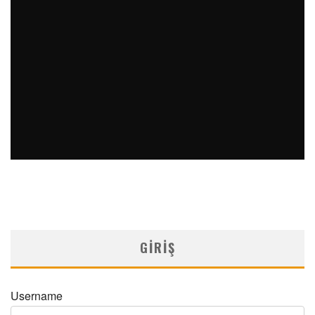
PERKÜTAN KORONER GIRIŞIMLERIN OLAĞANDIŞI BIR
ÖRNEĞI
MNDijital Medical Network
Arşiv Yazılar
19/06/2026
SAFEN VEN GREFT HASTALIĞI ILE İLIŞKILI OLARAK
TRIGLISERID/HDL ORANININ DEĞERLENDIRILMESI
MNDijital Medical Network
MN Kardiyoloji
19/06/2026
GIRIŞ
Username