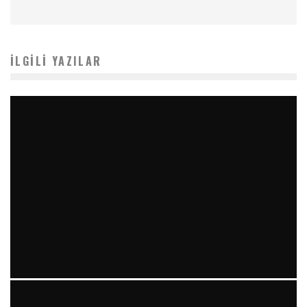
İLGILI YAZILAR
YIRMI İKI STENT VE “RAILROAD PATTERN”: TEKRARLAYAN