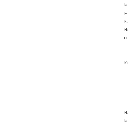
MN
M
Ko
He
Öz
Ki
Ha
MN