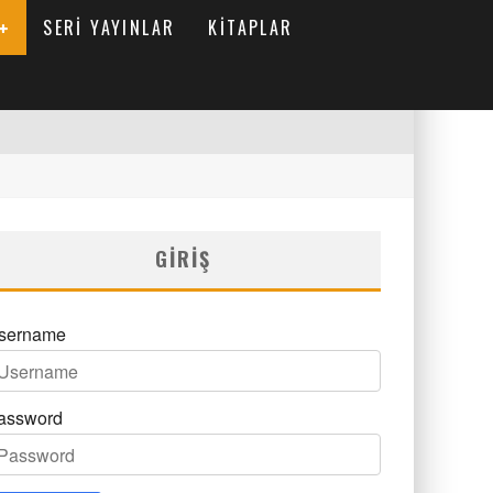
SERI YAYINLAR
KITAPLAR
GIRIŞ
sername
assword