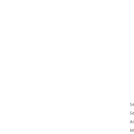
Se
S
Ac
M