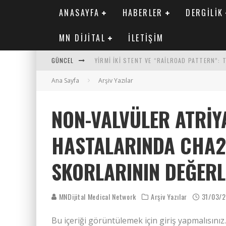
ANASAYFA
HABERLER
DERGILIK
MN DIJITAL
İLETIŞIM
GÜNCEL
YIRMI İKI STENT VE “RAILROAD PATTERN”:
Ana Sayfa
SAFEN VEN GREFT HASTALIĞI ILE İLIŞKILI O
Arşiv Yazılar
KORONER ARTER KALSIYUM SKORUNUN ATEROJ
NON-VALVÜLER ATRIY
MN KARDIYOLOJI YIL 33 SAYI 2 2026
HASTALARINDA CHA2
SKORLARININ DEĞERL
MNDijital Medical Network
Arşiv Yazılar
31/03/
Bu içeriği görüntülemek için giriş yapmalısınız