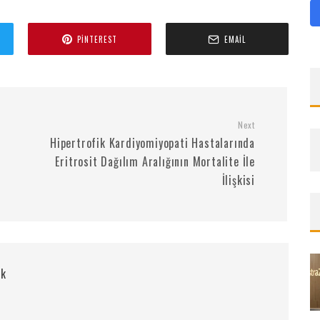
PINTEREST
EMAIL
Next
Hipertrofik Kardiyomiyopati Hastalarında
Eritrosit Dağılım Aralığının Mortalite İle
İlişkisi
rk