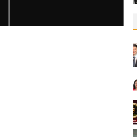
SAFEN VEN GREFT HASTALIĞI ILE İLIŞKILI
OLARAK TRIGLISERID/HDL ORANININ
DEĞERLENDIRILMESI
MNDijital Medical Network
MN Kardiyoloji
19/06/2026