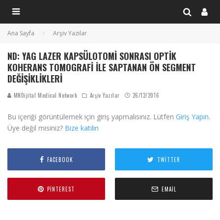
Ana Sayfa
Arşiv Yazılar
ND: YAG LAZER KAPSÜLOTOMI SONRASI OPTIK
KOHERANS TOMOGRAFI ILE SAPTANAN ÖN SEGMENT
DEĞIŞIKLIKLERI
MNDijital Medical Network
Arşiv Yazılar
26/12/2016
Bu içeriği görüntülemek için giriş yapmalısınız. Lütfen
Giriş Yapın
.
Üye değil misiniz?
Bize katılın
FACEBOOK
TWITTER
PINTEREST
EMAIL