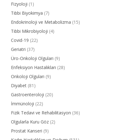
Fizyoloji
(1)
Tıbbi Biyokimya
(7)
Endokrinoloji ve Metabolizma
(15)
Tıbbi Mikrobiyoloji
(4)
Covid-19
(22)
Geriatri
(37)
Üro-Onkoloji Olguları
(9)
Enfeksiyon Hastalıkları
(28)
Onkoloji Olguları
(9)
Diyabet
(81)
Gastroenteroloji
(20)
İmmünoloji
(22)
Fizik Tedavi ve Rehabilitasyon
(36)
Olgularla Kuru Göz
(2)
Prostat Kanseri
(9)
Kadın Hastalıkları ve Doğum
(531)