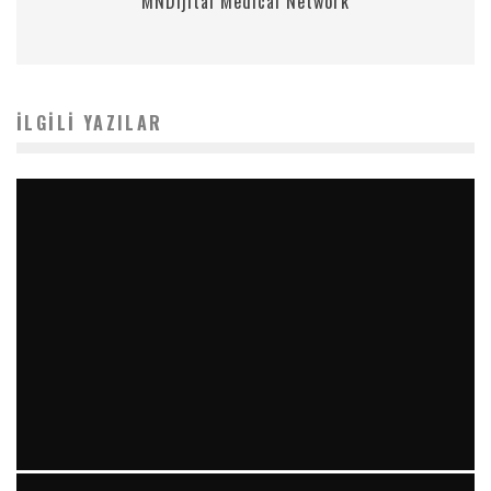
MNDijital Medical Network
İLGILI YAZILAR