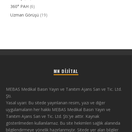
360° PAH
(6)
Uzman Görüşü
(19)
MN DIJITAL
MEBAS Medikal Basın Yayın ve Tanıtım Ajans San ve Tic. Ltd.
Şti.
Yasal uyarı: Bu sitede yayınlanan resim, yazı ve diğer
uygulamaların her hakkı MEBAS Medikal Basın Yayın ve
Tanıtım Ajans San ve Tic. Ltd. Şti.’ye aittir. Kaynak
gösterilmeden kullanılamaz. Bu site hekimleri sağlık alanında
bilgilendirmeye yönelik hazırlanmıştır. Sitede yer alan bilgiler