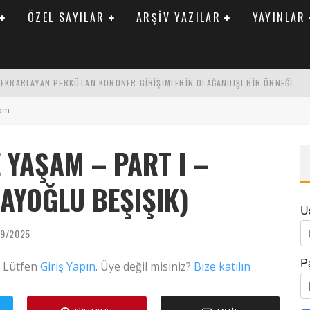
ÖZEL SAYILAR
ARŞIV YAZILAR
YAYINLAR
 TEKRARLAYAN PERKÜTAN KORONER GIRIŞIMLERIN OLAĞANDIŞI BIR ÖRNEĞI
LARAK TRIGLISERID/HDL ORANININ DEĞERLENDIRILMESI
lom
ENIK KATSAYI ILE ARASINDAKI İLIŞKI
 YAŞAM – PART I –
LAYOĞLU BEŞIŞIK)
U
09/2025
P
. Lütfen
Giriş Yapın
. Üye değil misiniz?
Bize katılın