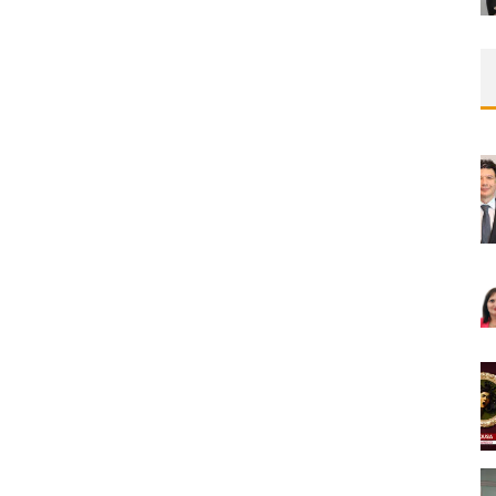
PROF. DR. M. ALI ÖZCAN
Medical Network
Videolar
17/11/2025