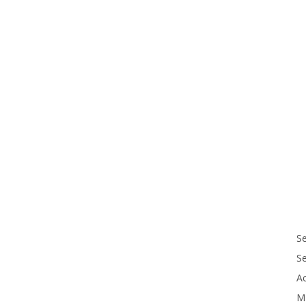
Se
S
Ac
M