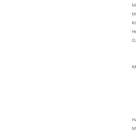
MN
M
Ko
He
Öz
Ki
Ha
MN