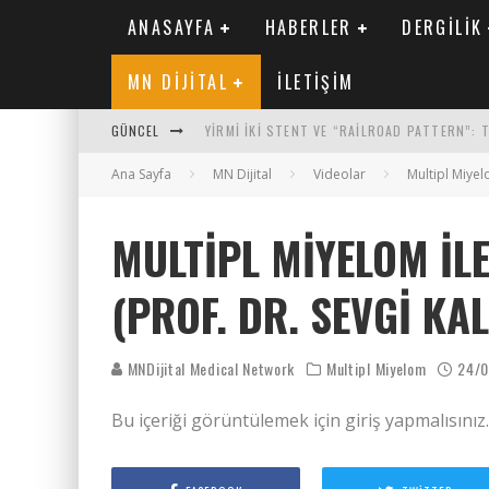
ANASAYFA
HABERLER
DERGILIK
MN DIJITAL
İLETIŞIM
GÜNCEL
YIRMI İKI STENT VE “RAILROAD PATTERN”:
Ana Sayfa
SAFEN VEN GREFT HASTALIĞI ILE İLIŞKILI O
MN Dijital
Videolar
Multipl Miye
KORONER ARTER KALSIYUM SKORUNUN ATEROJ
MULTIPL MIYELOM İLE
MN KARDIYOLOJI YIL 33 SAYI 2 2026
(PROF. DR. SEVGI KA
MNDijital Medical Network
Multipl Miyelom
24/
Bu içeriği görüntülemek için giriş yapmalısınız