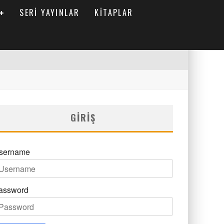
SERI YAYINLAR
KITAPLAR
GIRIŞ
sername
assword