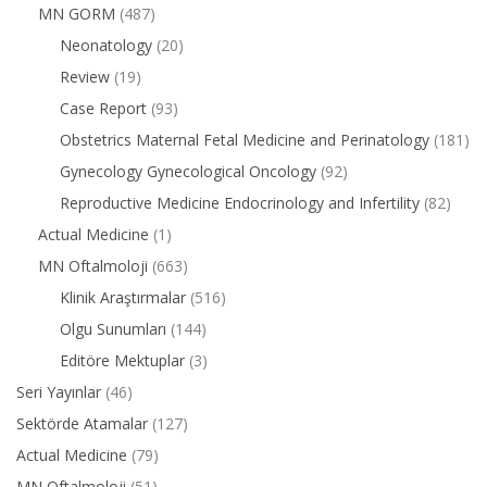
MN GORM
(487)
Neonatology
(20)
Review
(19)
Case Report
(93)
Obstetrics Maternal Fetal Medicine and Perinatology
(181)
Gynecology Gynecological Oncology
(92)
Reproductive Medicine Endocrinology and Infertility
(82)
Actual Medicine
(1)
MN Oftalmoloji
(663)
Klinik Araştırmalar
(516)
Olgu Sunumları
(144)
Editöre Mektuplar
(3)
Seri Yayınlar
(46)
Sektörde Atamalar
(127)
Actual Medicine
(79)
MN Oftalmoloji
(51)