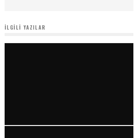
İLGILI YAZILAR
KRONIK MIYELOID LÖSEMI (KML) ILE YAŞAM PROF. DR.