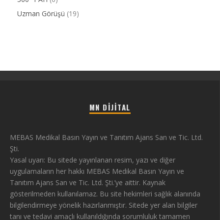
Uzman Görüşü
(19)
MN DIJITAL
MEBAS Medikal Basın Yayın ve Tanıtım Ajans San ve Tic. Ltd.
Şti.
Yasal uyarı: Bu sitede yayınlanan resim, yazı ve diğer
uygulamaların her hakkı MEBAS Medikal Basın Yayın ve
Tanıtım Ajans San ve Tic. Ltd. Şti.’ye aittir. Kaynak
gösterilmeden kullanılamaz. Bu site hekimleri sağlık alanında
bilgilendirmeye yönelik hazırlanmıştır. Sitede yer alan bilgiler
tanı ve tedavi amaçlı kullanıldığında sorumluluk tamamen