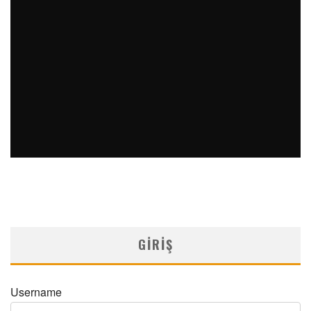
GÜRAY SAYDAM
Medical Network
Videolar
17/11/2025
KLINIK TECRÜBELERLE ITP TANI VE TEDAVISI PROF. DR. M.
ALI ÖZCAN
Medical Network
Videolar
17/11/2025
GIRIŞ
Username