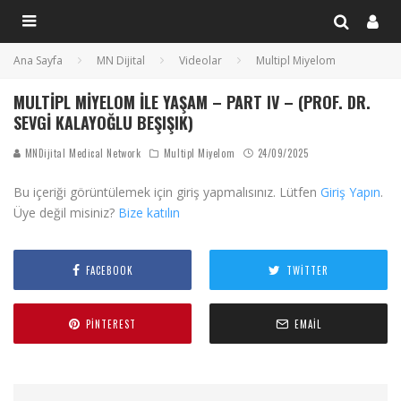
Ana Sayfa
MN Dijital
Videolar
Multipl Miyelom
MULTIPL MIYELOM İLE YAŞAM – PART IV – (PROF. DR.
SEVGI KALAYOĞLU BEŞIŞIK)
MNDijital Medical Network
Multipl Miyelom
24/09/2025
Bu içeriği görüntülemek için giriş yapmalısınız. Lütfen
Giriş Yapın
.
Üye değil misiniz?
Bize katılın
FACEBOOK
TWITTER
PINTEREST
EMAIL