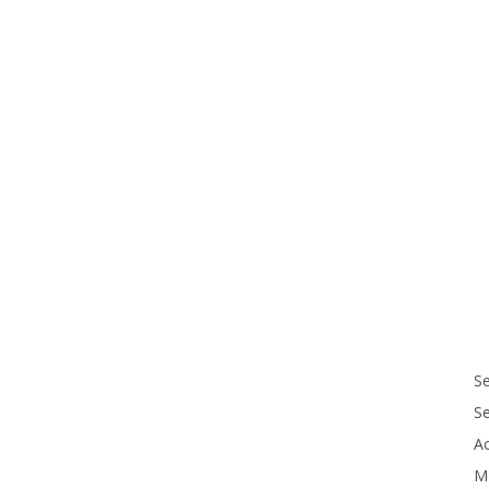
Se
S
Ac
M