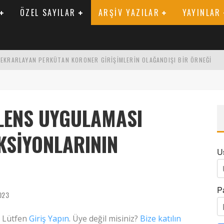
ÖZEL SAYILAR
ARŞIV YAZILAR
YAYINLAR
 TEKRARLAYAN PERKÜTAN KORONER GIRIŞIMLERIN OLAĞANDIŞI BIR ÖRNEĞI
LARAK TRIGLISERID/HDL ORANININ DEĞERLENDIRILMESI
ENIK KATSAYI ILE ARASINDAKI İLIŞKI
 LENS UYGULAMASI
KSIYONLARININ
U
P
023
. Lütfen
Giriş Yapın
. Üye değil misiniz?
Bize katılın