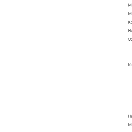
MN
M
Ko
He
Öz
Ki
Ha
MN