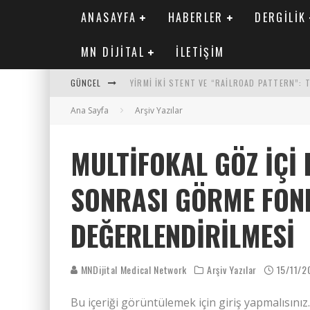
ANASAYFA
HABERLER
DERGILIK
MN DIJITAL
İLETIŞIM
GÜNCEL
YIRMI İKI STENT VE “RAILROAD PATTERN”:
Ana Sayfa
SAFEN VEN GREFT HASTALIĞI ILE İLIŞKILI O
Arşiv Yazılar
KORONER ARTER KALSIYUM SKORUNUN ATEROJ
MULTIFOKAL GÖZ İÇI
MN KARDIYOLOJI YIL 33 SAYI 2 2026
SONRASI GÖRME FON
DEĞERLENDIRILMESI
MNDijital Medical Network
Arşiv Yazılar
15/11/2
Bu içeriği görüntülemek için giriş yapmalısınız