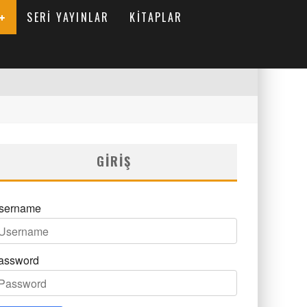
SERI YAYINLAR
KITAPLAR
GIRIŞ
sername
assword