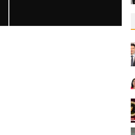
SAFEN VEN GREFT HASTALIĞI ILE İLIŞKILI
OLARAK TRIGLISERID/HDL ORANININ
DEĞERLENDIRILMESI
MNDijital Medical Network
MN Kardiyoloji
19/06/2026