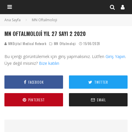
Ana Sayfa
MN Oftalmoloji
MN OFTALMOLOJI YIL 27 SAYI 2 2020
MNDijital Medical Network
MN Oftalmoloji
15/06/2020
Bu içeriği görüntülemek için giriş yapmalısınız. Lütfen
Giriş Yapın
.
Üye değil misiniz?
Bize katılın
FACEBOOK
TWITTER
PINTEREST
EMAIL