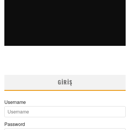
MN OFTALMOLOJI YIL 33 SAYI 1 2026
Medical Network
MN Oftalmoloji
09/03/2026
GIRIŞ
Username
Password