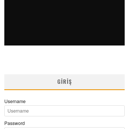
MN OFTALMOLOJI YIL 33 SAYI 1 2026
Medical Network
MN Oftalmoloji
09/03/2026
GIRIŞ
Username
Password