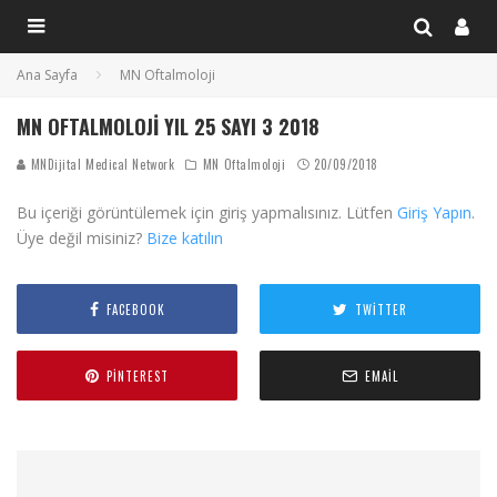
Ana Sayfa
MN Oftalmoloji
MN OFTALMOLOJI YIL 25 SAYI 3 2018
MNDijital Medical Network
MN Oftalmoloji
20/09/2018
Bu içeriği görüntülemek için giriş yapmalısınız. Lütfen
Giriş Yapın
.
Üye değil misiniz?
Bize katılın
FACEBOOK
TWITTER
PINTEREST
EMAIL