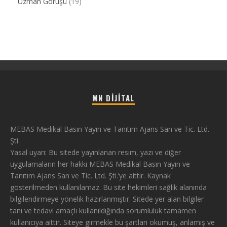
Uzman Görüşü
(19)
MN DIJITAL
MEBAS Medikal Basın Yayın ve Tanıtım Ajans San ve Tic. Ltd.
Şti.
Yasal uyarı: Bu sitede yayınlanan resim, yazı ve diğer
uygulamaların her hakkı MEBAS Medikal Basın Yayın ve
Tanıtım Ajans San ve Tic. Ltd. Şti.’ye aittir. Kaynak
gösterilmeden kullanılamaz. Bu site hekimleri sağlık alanında
bilgilendirmeye yönelik hazırlanmıştır. Sitede yer alan bilgiler
tanı ve tedavi amaçlı kullanıldığında sorumluluk tamamen
kullanıcıya aittir. Siteye girmekle bu şartları okumuş, anlamış ve