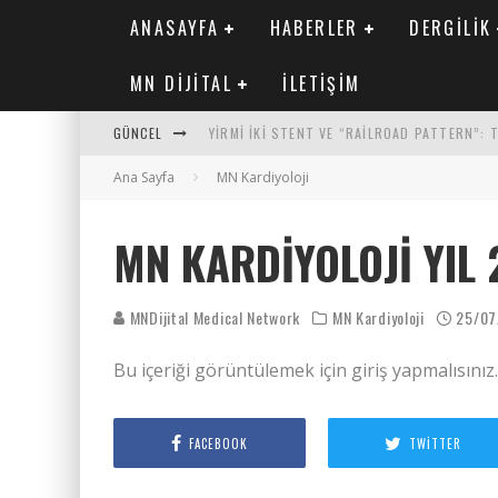
ANASAYFA
HABERLER
DERGILIK
MN DIJITAL
İLETIŞIM
GÜNCEL
YIRMI İKI STENT VE “RAILROAD PATTERN”:
Ana Sayfa
SAFEN VEN GREFT HASTALIĞI ILE İLIŞKILI O
MN Kardiyoloji
KORONER ARTER KALSIYUM SKORUNUN ATEROJ
MN KARDIYOLOJI YIL 
MN KARDIYOLOJI YIL 33 SAYI 2 2026
MNDijital Medical Network
MN Kardiyoloji
25/07
Bu içeriği görüntülemek için giriş yapmalısınız
FACEBOOK
TWITTER