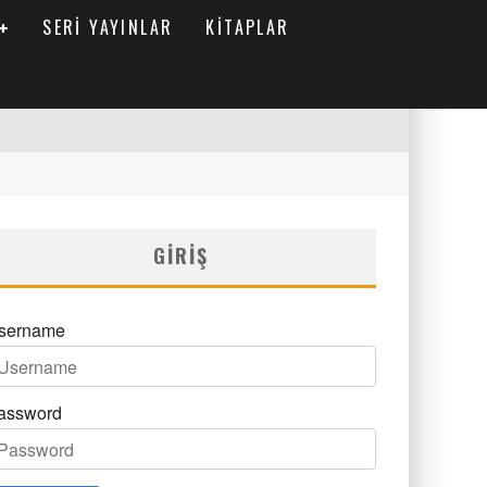
SERI YAYINLAR
KITAPLAR
GIRIŞ
sername
assword