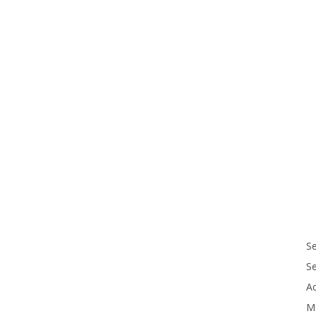
Se
S
Ac
M