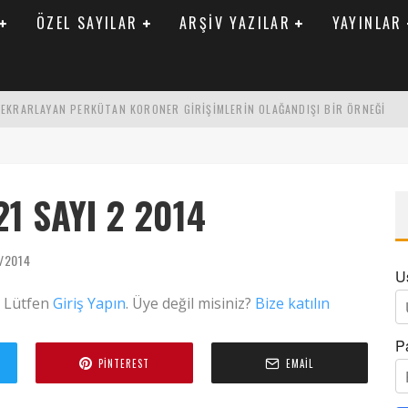
ÖZEL SAYILAR
ARŞIV YAZILAR
YAYINLAR
 TEKRARLAYAN PERKÜTAN KORONER GIRIŞIMLERIN OLAĞANDIŞI BIR ÖRNEĞI
LARAK TRIGLISERID/HDL ORANININ DEĞERLENDIRILMESI
ENIK KATSAYI ILE ARASINDAKI İLIŞKI
21 SAYI 2 2014
/2014
U
. Lütfen
Giriş Yapın
. Üye değil misiniz?
Bize katılın
P
PINTEREST
EMAIL