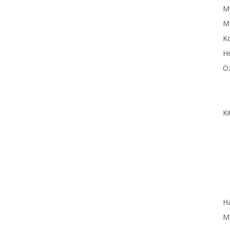
MN
M
Ko
He
Öz
Ki
Ha
MN