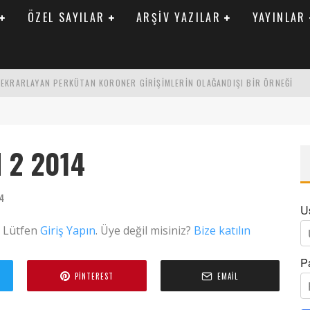
ÖZEL SAYILAR
ARŞIV YAZILAR
YAYINLAR
 TEKRARLAYAN PERKÜTAN KORONER GIRIŞIMLERIN OLAĞANDIŞI BIR ÖRNEĞI
LARAK TRIGLISERID/HDL ORANININ DEĞERLENDIRILMESI
ENIK KATSAYI ILE ARASINDAKI İLIŞKI
 2 2014
4
U
. Lütfen
Giriş Yapın
. Üye değil misiniz?
Bize katılın
P
PINTEREST
EMAIL