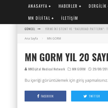
ANASAYFA
HABERLER
DERGILIK
MN DIJITAL
İLETIŞIM
GÜNCEL
YIRMI İKI STENT VE “RAILROAD PATTERN”:
Ana Sayfa
SAFEN VEN GREFT HASTALIĞI ILE İLIŞKILI O
MN GORM
KORONER ARTER KALSIYUM SKORUNUN ATEROJ
MN GORM YIL 20 SAYI
MN KARDIYOLOJI YIL 33 SAYI 2 2026
MNDijital Medical Network
MN GORM
29/08/201
Bu içeriği görüntülemek için giriş yapmalısınız
FACEBOOK
TWITTER