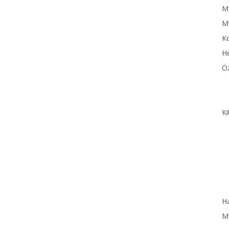
MN
M
Ko
He
Öz
Ki
Ha
MN