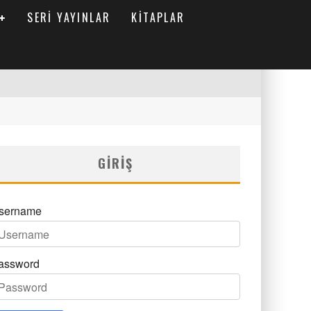
SERI YAYINLAR
KITAPLAR
GIRIŞ
sername
assword