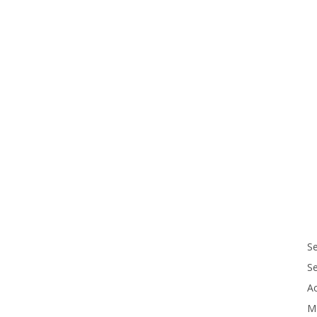
Se
S
Ac
M