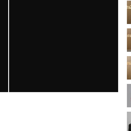
MN GORM YIL 31 SAYI 3 2025
MNDijital Medical Network
MN GORM
28/12/2025