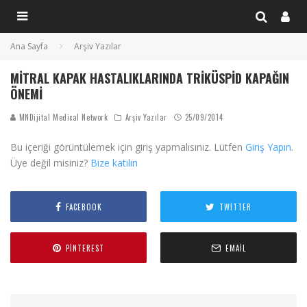
Ana Sayfa
Arşiv Yazılar
MITRAL KAPAK HASTALIKLARINDA TRIKÜSPID KAPAĞIN
ÖNEMI
MNDijital Medical Network
Arşiv Yazılar
25/09/2014
Bu içeriği görüntülemek için giriş yapmalısınız. Lütfen
Giriş Yapın
.
Üye değil misiniz?
Bize katılın
FACEBOOK
TWITTER
PINTEREST
EMAIL