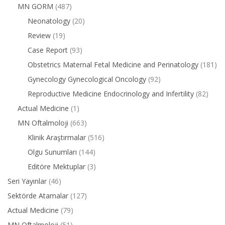
MN GORM
(487)
Neonatology
(20)
Review
(19)
Case Report
(93)
Obstetrics Maternal Fetal Medicine and Perinatology
(181)
Gynecology Gynecological Oncology
(92)
Reproductive Medicine Endocrinology and Infertility
(82)
Actual Medicine
(1)
MN Oftalmoloji
(663)
Klinik Araştırmalar
(516)
Olgu Sunumları
(144)
Editöre Mektuplar
(3)
Seri Yayınlar
(46)
Sektörde Atamalar
(127)
Actual Medicine
(79)
MN Oftalmoloji
(51)