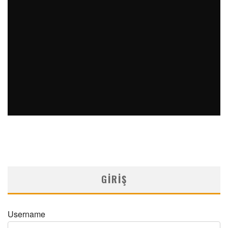
PERKÜTAN KORONER GIRIŞIMLERIN OLAĞANDIŞI BIR
ÖRNEĞI
MNDijital Medical Network
Arşiv Yazılar
19/06/2026
SAFEN VEN GREFT HASTALIĞI ILE İLIŞKILI OLARAK
TRIGLISERID/HDL ORANININ DEĞERLENDIRILMESI
MNDijital Medical Network
MN Kardiyoloji
19/06/2026
GIRIŞ
Username