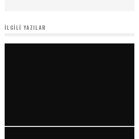
İLGILI YAZILAR
YIRMI İKI STENT VE “RAILROAD PATTERN”: TEKRARLAYAN