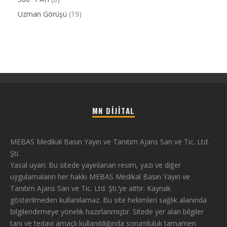
Uzman Görüşü
(19)
MN DIJITAL
MEBAS Medikal Basın Yayın ve Tanıtım Ajans San ve Tic. Ltd.
Şti.
Yasal uyarı: Bu sitede yayınlanan resim, yazı ve diğer
uygulamaların her hakkı MEBAS Medikal Basın Yayın ve
Tanıtım Ajans San ve Tic. Ltd. Şti.’ye aittir. Kaynak
gösterilmeden kullanılamaz. Bu site hekimleri sağlık alanında
bilgilendirmeye yönelik hazırlanmıştır. Sitede yer alan bilgiler
tanı ve tedavi amaçlı kullanıldığında sorumluluk tamamen