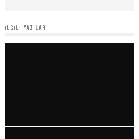
İLGILI YAZILAR
YIRMI İKI STENT VE “RAILROAD PATTERN”: TEKRARLAYAN