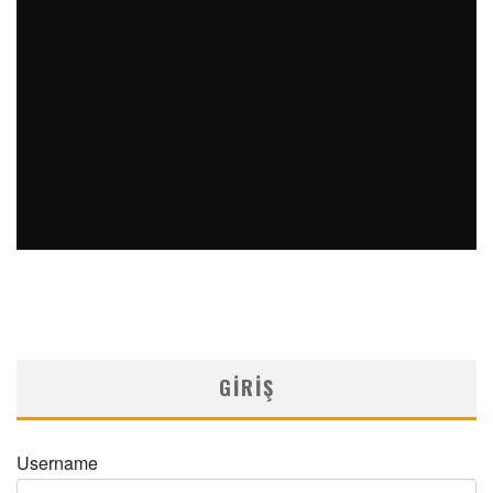
PERKÜTAN KORONER GIRIŞIMLERIN OLAĞANDIŞI BIR
ÖRNEĞI
MNDijital Medical Network
Arşiv Yazılar
19/06/2026
SAFEN VEN GREFT HASTALIĞI ILE İLIŞKILI OLARAK
TRIGLISERID/HDL ORANININ DEĞERLENDIRILMESI
MNDijital Medical Network
MN Kardiyoloji
19/06/2026
GIRIŞ
Username