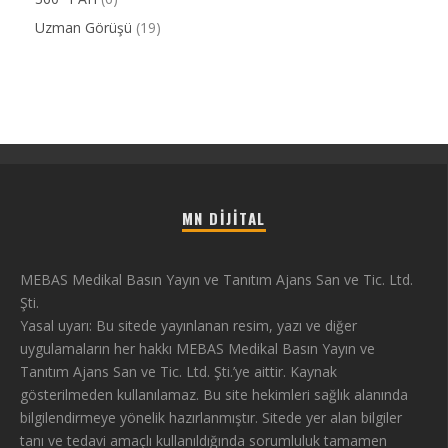
Uzman Görüşü
(19)
MN DIJITAL
MEBAS Medikal Basın Yayın ve Tanıtım Ajans San ve Tic. Ltd.
Şti.
Yasal uyarı: Bu sitede yayınlanan resim, yazı ve diğer
uygulamaların her hakkı MEBAS Medikal Basın Yayın ve
Tanıtım Ajans San ve Tic. Ltd. Şti.’ye aittir. Kaynak
gösterilmeden kullanılamaz. Bu site hekimleri sağlık alanında
bilgilendirmeye yönelik hazırlanmıştır. Sitede yer alan bilgiler
tanı ve tedavi amaçlı kullanıldığında sorumluluk tamamen