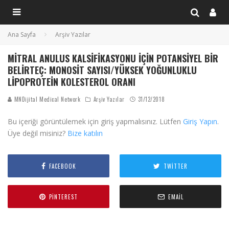
Ana Sayfa
Arşiv Yazılar
MITRAL ANULUS KALSIFIKASYONU İÇIN POTANSIYEL BIR
BELIRTEÇ: MONOSIT SAYISI/YÜKSEK YOĞUNLUKLU
LIPOPROTEIN KOLESTEROL ORANI
MNDijital Medical Network
Arşiv Yazılar
31/12/2018
Bu içeriği görüntülemek için giriş yapmalısınız. Lütfen
Giriş Yapın
.
Üye değil misiniz?
Bize katılın
FACEBOOK
TWITTER
PINTEREST
EMAIL