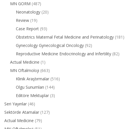
MN GORM
(487)
Neonatology
(20)
Review
(19)
Case Report
(93)
Obstetrics Maternal Fetal Medicine and Perinatology
(181)
Gynecology Gynecological Oncology
(92)
Reproductive Medicine Endocrinology and Infertility
(82)
Actual Medicine
(1)
MN Oftalmoloji
(663)
Klinik Araştırmalar
(516)
Olgu Sunumları
(144)
Editöre Mektuplar
(3)
Seri Yayınlar
(46)
Sektörde Atamalar
(127)
Actual Medicine
(79)
MN Oftalmoloji
(51)