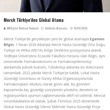
Merck Türkiye’den Global Atama
MNDijital Medical Network
Sektörde Atamalar
14/05/2026
Merck Türkiye’de gerçekleşen yeni bir global atamayla
Egemen
Bilgin
, 1 Nisan 2026 itibarıyla Merck Hasta Güvenliği Orta Doğu,
Türkiye ve Afrika (META) Bölge Direktörü pozisyonuna atandı.
Yeditepe Üniversitesi Eczacılık Fakültesi mezunu olan Bilgin, aynı
üniversitede Farmakoekonomi ve Farmakoepidemioloji
alanlarında yüksek lisansını, Toksikoloji alanında ise doktorasını
tamamladı. 2022 yılında Merck Türkiye’ye katıldı, Lokal Hasta
Güvenliği Sorumlusu ve Güney Afrika Organizasyonu’nda
Farmakovijilans Müdürü olarak görev aldı. Bu görevleri
kapsamında ilaç güvenliği süreçlerinin yönetimi, denetimi ve
regülasyonlara uyumun sağlanmasında aktif rol üstlendi. Mevcut
sorumluluklarına ek olarak, Şubat-Temmuz 2025 döneminde
Global Hasta Güvenliği İzleme Ekibi’nde Hasta Güvenliği Proje