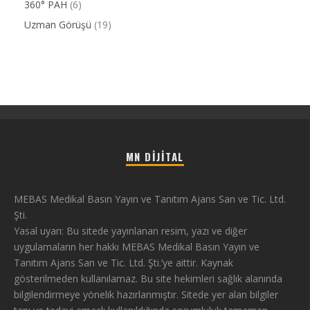
360° PAH
(6)
Uzman Görüşü
(19)
MN DIJITAL
MEBAS Medikal Basın Yayın ve Tanıtım Ajans San ve Tic. Ltd.
Şti.
Yasal uyarı: Bu sitede yayınlanan resim, yazı ve diğer
uygulamaların her hakkı MEBAS Medikal Basın Yayın ve
Tanıtım Ajans San ve Tic. Ltd. Şti.’ye aittir. Kaynak
gösterilmeden kullanılamaz. Bu site hekimleri sağlık alanında
bilgilendirmeye yönelik hazırlanmıştır. Sitede yer alan bilgiler