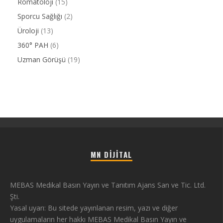
Romatoloji
(15)
Sporcu Sağlığı
(2)
Üroloji
(13)
360° PAH
(6)
Uzman Görüşü
(19)
MN DIJITAL
MEBAS Medikal Basın Yayın ve Tanıtım Ajans San ve Tic. Ltd.
Şti.
Yasal uyarı: Bu sitede yayınlanan resim, yazı ve diğer
uygulamaların her hakkı MEBAS Medikal Basın Yayın ve