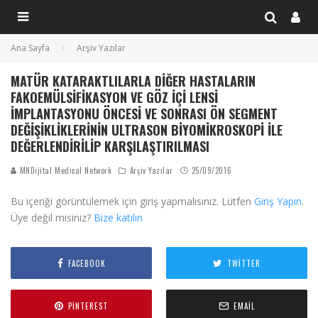
Ana Sayfa
Arşiv Yazılar
MATÜR KATARAKTLILARLA DIĞER HASTALARIN
FAKOEMÜLSIFIKASYON VE GÖZ İÇI LENSI
İMPLANTASYONU ÖNCESI VE SONRASI ÖN SEGMENT
DEĞIŞIKLIKLERININ ULTRASON BIYOMIKROSKOPI ILE
DEĞERLENDIRILIP KARŞILAŞTIRILMASI
MNDijital Medical Network
Arşiv Yazılar
25/09/2016
Bu içeriği görüntülemek için giriş yapmalısınız. Lütfen
Giriş Yapın
.
Üye değil misiniz?
Bize katılın
FACEBOOK
TWITTER
PINTEREST
EMAIL