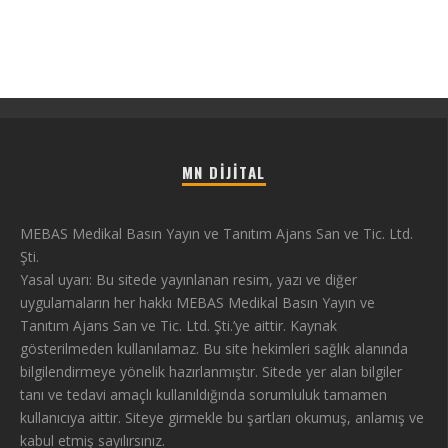
MN DIJITAL
MEBAS Medikal Basın Yayın ve Tanıtım Ajans San ve Tic. Ltd.
Şti.
Yasal uyarı: Bu sitede yayınlanan resim, yazı ve diğer
uygulamaların her hakkı MEBAS Medikal Basın Yayın ve
Tanıtım Ajans San ve Tic. Ltd. Şti.’ye aittir. Kaynak
gösterilmeden kullanılamaz. Bu site hekimleri sağlık alanında
bilgilendirmeye yönelik hazırlanmıştır. Sitede yer alan bilgiler
tanı ve tedavi amaçlı kullanıldığında sorumluluk tamamen
kullanıcıya aittir. Siteye girmekle bu şartları okumuş, anlamış ve
kabul etmiş sayılırsınız.