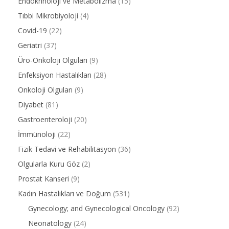
Endokrinoloji ve Metabolizma
(15)
Tıbbi Mikrobiyoloji
(4)
Covid-19
(22)
Geriatri
(37)
Üro-Onkoloji Olguları
(9)
Enfeksiyon Hastalıkları
(28)
Onkoloji Olguları
(9)
Diyabet
(81)
Gastroenteroloji
(20)
İmmünoloji
(22)
Fizik Tedavi ve Rehabilitasyon
(36)
Olgularla Kuru Göz
(2)
Prostat Kanseri
(9)
Kadın Hastalıkları ve Doğum
(531)
Gynecology; and Gynecological Oncology
(92)
Neonatology
(24)