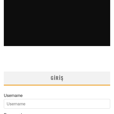
VERTIGOLU HASTAYA YAKLAŞIM -I-
MNDijital Medical Network
Kulak Burun Boğaz
26/10/2023
GIRIŞ
Username