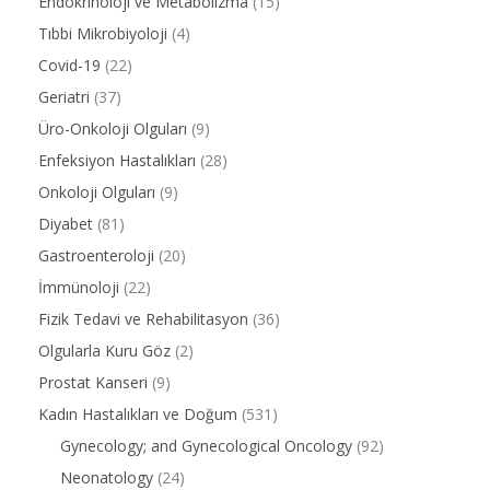
Endokrinoloji ve Metabolizma
(15)
Tıbbi Mikrobiyoloji
(4)
Covid-19
(22)
Geriatri
(37)
Üro-Onkoloji Olguları
(9)
Enfeksiyon Hastalıkları
(28)
Onkoloji Olguları
(9)
Diyabet
(81)
Gastroenteroloji
(20)
İmmünoloji
(22)
Fizik Tedavi ve Rehabilitasyon
(36)
Olgularla Kuru Göz
(2)
Prostat Kanseri
(9)
Kadın Hastalıkları ve Doğum
(531)
Gynecology; and Gynecological Oncology
(92)
Neonatology
(24)