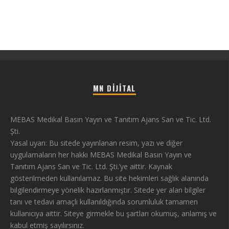
MN DIJITAL
MEBAS Medikal Basın Yayın ve Tanıtım Ajans San ve Tic. Ltd.
Şti.
Yasal uyarı: Bu sitede yayınlanan resim, yazı ve diğer
uygulamaların her hakkı MEBAS Medikal Basın Yayın ve
Tanıtım Ajans San ve Tic. Ltd. Şti.’ye aittir. Kaynak
gösterilmeden kullanılamaz. Bu site hekimleri sağlık alanında
bilgilendirmeye yönelik hazırlanmıştır. Sitede yer alan bilgiler
tanı ve tedavi amaçlı kullanıldığında sorumluluk tamamen
kullanıcıya aittir. Siteye girmekle bu şartları okumuş, anlamış ve
kabul etmiş sayılırsınız.