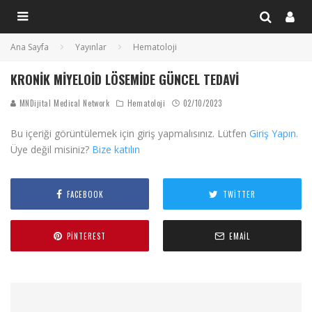
Ana Sayfa
Yayınlar
Hematoloji
KRONIK MIYELOID LÖSEMIDE GÜNCEL TEDAVI
MNDijital Medical Network
Hematoloji
02/10/2023
Bu içeriği görüntülemek için giriş yapmalısınız. Lütfen
Giriş Yapın
.
Üye değil misiniz?
Bize katılın
FACEBOOK
TWITTER
PINTEREST
EMAIL