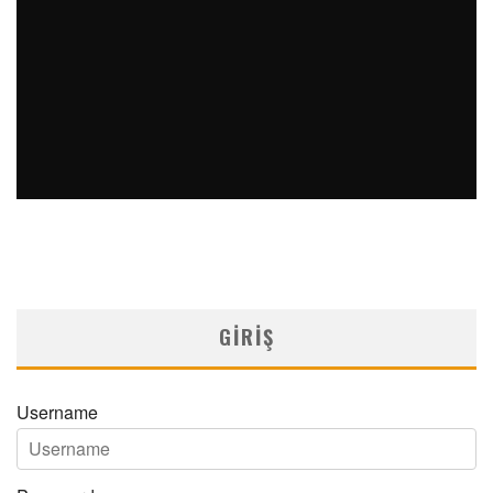
14/05/2026
KOLOREKTAL KANSERDE FARKINDALIK HAYAT KURTARIYOR
MNDijital Medical Network
Editöryal
13/03/2025
GIRIŞ
Username