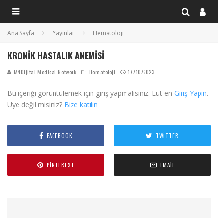
Ana Sayfa
Yayınlar
Hematoloji
KRONIK HASTALIK ANEMISI
MNDijital Medical Network
Hematoloji
17/10/2023
Bu içeriği görüntülemek için giriş yapmalısınız. Lütfen
Giriş Yapın
.
Üye değil misiniz?
Bize katılın
FACEBOOK
TWITTER
PINTEREST
EMAIL