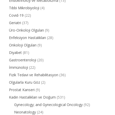
Endokrinoloji ve Metabolizma
(15)
Tıbbi Mikrobiyoloji
(4)
Covid-19
(22)
Geriatri
(37)
Üro-Onkoloji Olguları
(9)
Enfeksiyon Hastalıkları
(28)
Onkoloji Olguları
(9)
Diyabet
(81)
Gastroenteroloji
(20)
İmmünoloji
(22)
Fizik Tedavi ve Rehabilitasyon
(36)
Olgularla Kuru Göz
(2)
Prostat Kanseri
(9)
Kadın Hastalıkları ve Doğum
(531)
Gynecology; and Gynecological Oncology
(92)
Neonatology
(24)