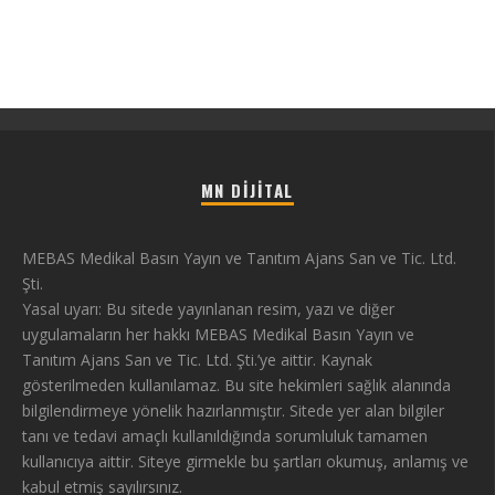
MN DIJITAL
MEBAS Medikal Basın Yayın ve Tanıtım Ajans San ve Tic. Ltd.
Şti.
Yasal uyarı: Bu sitede yayınlanan resim, yazı ve diğer
uygulamaların her hakkı MEBAS Medikal Basın Yayın ve
Tanıtım Ajans San ve Tic. Ltd. Şti.’ye aittir. Kaynak
gösterilmeden kullanılamaz. Bu site hekimleri sağlık alanında
bilgilendirmeye yönelik hazırlanmıştır. Sitede yer alan bilgiler
tanı ve tedavi amaçlı kullanıldığında sorumluluk tamamen
kullanıcıya aittir. Siteye girmekle bu şartları okumuş, anlamış ve
kabul etmiş sayılırsınız.