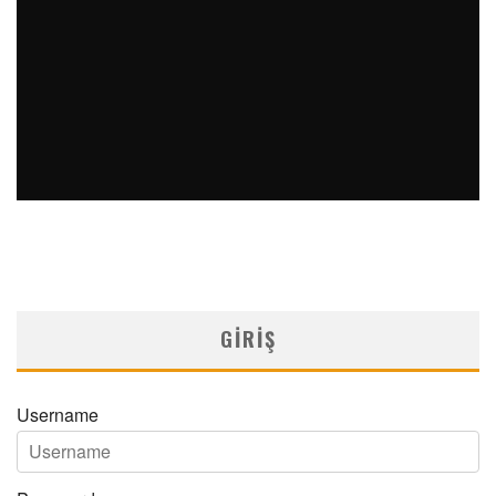
14/05/2026
KOLOREKTAL KANSERDE FARKINDALIK HAYAT KURTARIYOR
MNDijital Medical Network
Editöryal
13/03/2025
GIRIŞ
Username