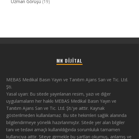
Uzman Görüşü
(19)
MN DIJITAL
MEBAS Medikal Basın Yayın ve Tanıtım Ajans San ve Tic. Ltd.
Şti.
Yasal uyarı: Bu sitede yayınlanan resim, yazı ve diğer
uygulamaların her hakkı MEBAS Medikal Basın Yayın ve
Tanıtım Ajans San ve Tic. Ltd. Şti.’ye aittir. Kaynak
gösterilmeden kullanılamaz. Bu site hekimleri sağlık alanında
bilgilendirmeye yönelik hazırlanmıştır. Sitede yer alan bilgiler
tanı ve tedavi amaçlı kullanıldığında sorumluluk tamamen
kullanıcıya aittir. Siteye girmekle bu şartları okumuş, anlamış ve