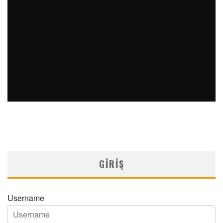
MNDijital Medical Network
Arşiv Yazılar
19/06/2026
SAFEN VEN GREFT HASTALIĞI ILE İLIŞKILI OLARAK
TRIGLISERID/HDL ORANININ DEĞERLENDIRILMESI
MNDijital Medical Network
MN Kardiyoloji
19/06/2026
GIRIŞ
Username