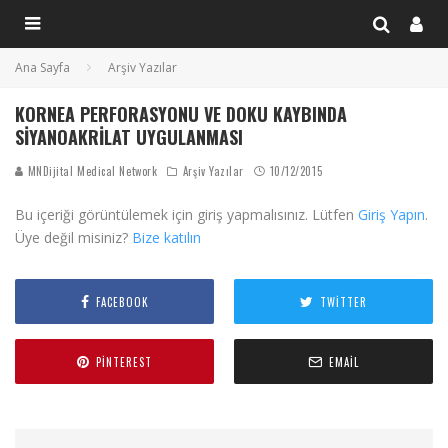
Ana Sayfa
Arşiv Yazılar
KORNEA PERFORASYONU VE DOKU KAYBINDA
SIYANOAKRILAT UYGULANMASI
MNDijital Medical Network
Arşiv Yazılar
10/12/2015
Bu içeriği görüntülemek için giriş yapmalısınız. Lütfen
Giriş Yapın
.
Üye değil misiniz?
Bize katılın
FACEBOOK
TWITTER
PINTEREST
EMAIL