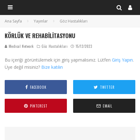
Ana Sayfa
Yayınlar
Göz Hastalıkları
KÖRLÜK VE REHABILITASYONU
Medical Network
Göz Hastalıkları
15/12/2023
Bu içeriği görüntülemek için giriş yapmalısınız. Lütfen
Giriş Yapın
.
Üye değil misiniz?
Bize katılın
FACEBOOK
TWITTER
PINTEREST
EMAIL