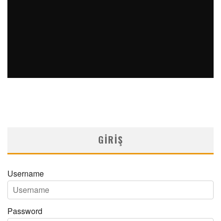
ÇOKLU ŞALAZYONLAR ILE MAPLE ŞURUBU İDRAR
HASTALIĞININ NADIR BIRLIKTELIĞI: OLGU SUNUMU
MNDijital Medical Network
Arşiv Yazılar
05/06/2026
GIRIŞ
Username
Password