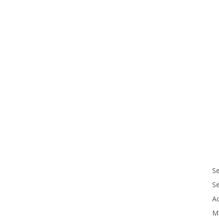
Se
S
Ac
M