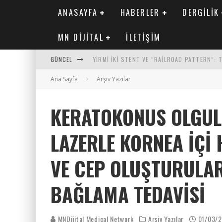
ANASAYFA
HABERLER
DERGILIK
MN DIJITAL
İLETIŞIM
GÜNCEL
YIRMI İKI STENT VE “RAILROAD PATTERN”:
Ana Sayfa
SAFEN VEN GREFT HASTALIĞI ILE İLIŞKILI O
Arşiv Yazılar
KORONER ARTER KALSIYUM SKORUNUN ATEROJ
KERATOKONUS OLGUL
MN KARDIYOLOJI YIL 33 SAYI 2 2026
LAZERLE KORNEA İÇI 
VE CEP OLUŞTURULA
BAĞLAMA TEDAVISI
MNDijital Medical Network
Arşiv Yazılar
01/03/