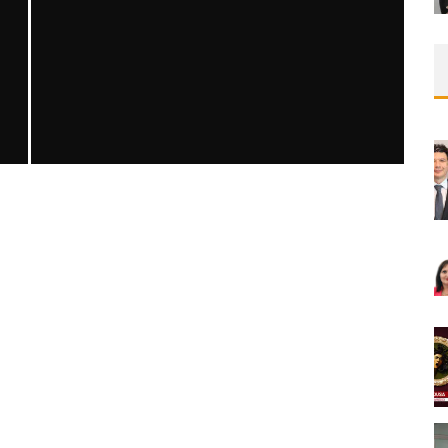
SAFEN VEN GREFT HASTALIĞI ILE İLIŞKILI
OLARAK TRIGLISERID/HDL ORANININ
DEĞERLENDIRILMESI
MNDijital Medical Network
MN Kardiyoloji
19/06/2026