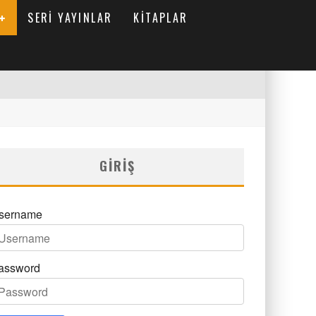
SERI YAYINLAR
KITAPLAR
GIRIŞ
sername
assword