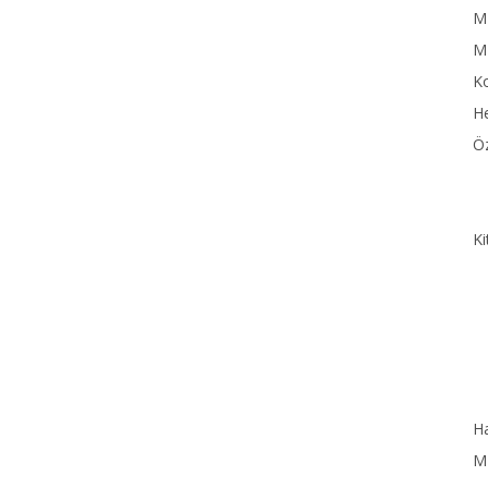
MN
M
Ko
He
Öz
Ki
Ha
MN