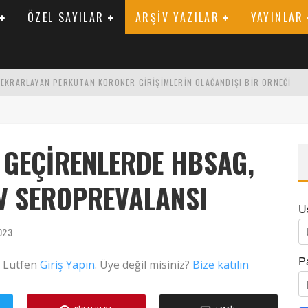
ÖZEL SAYILAR
ARŞIV YAZILAR
YAYINLAR
 TEKRARLAYAN PERKÜTAN KORONER GIRIŞIMLERIN OLAĞANDIŞI BIR ÖRNEĞI
LARAK TRIGLISERID/HDL ORANININ DEĞERLENDIRILMESI
ENIK KATSAYI ILE ARASINDAKI İLIŞKI
 GEÇIRENLERDE HBSAG,
IV SEROPREVALANSI
U
023
P
. Lütfen
Giriş Yapın
. Üye değil misiniz?
Bize katılın