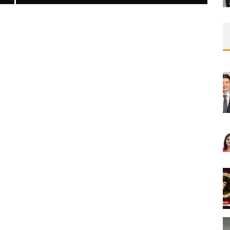
SAFEN VEN GREFT HASTALIĞI ILE İLIŞKILI
OLARAK TRIGLISERID/HDL ORANININ
DEĞERLENDIRILMESI
MNDijital Medical Network
MN Kardiyoloji
19/06/2026