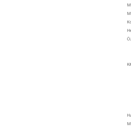
MN
M
Ko
He
Öz
Ki
Ha
MN