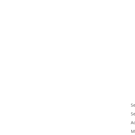
Se
S
Ac
M