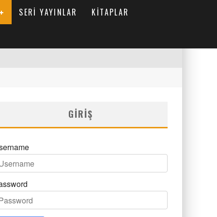
SERI YAYINLAR
KITAPLAR
GIRIŞ
sername
assword