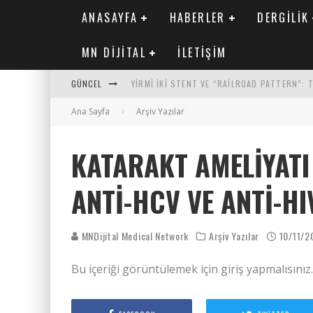
ANASAYFA
HABERLER
DERGILIK
MN DIJITAL
İLETIŞIM
GÜNCEL
YIRMI İKI STENT VE “RAILROAD PATTERN”:
Ana Sayfa
SAFEN VEN GREFT HASTALIĞI ILE İLIŞKILI O
Arşiv Yazılar
KORONER ARTER KALSIYUM SKORUNUN ATEROJ
KATARAKT AMELIYATI
MN KARDIYOLOJI YIL 33 SAYI 2 2026
ANTI-HCV VE ANTI-H
MNDijital Medical Network
Arşiv Yazılar
10/11/2
Bu içeriği görüntülemek için giriş yapmalısınız