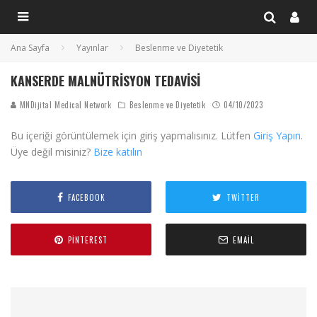
Ana Sayfa
Yayınlar
Beslenme ve Diyetetik
KANSERDE MALNÜTRISYON TEDAVISI
MNDijital Medical Network
Beslenme ve Diyetetik
04/10/2023
Bu içeriği görüntülemek için giriş yapmalısınız. Lütfen
Giriş Yapın
.
Üye değil misiniz?
Bize katılın
FACEBOOK
TWITTER
PINTEREST
EMAIL