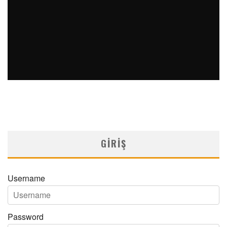
ESMO 2025 KONGRESİNE BAKIŞ
MNDijital Medical Network
Yayınlar
02/03/2026
GIRIŞ
Username
Password